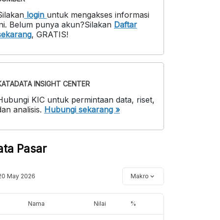
Silakan
login
untuk mengakses informasi
ni
.
Belum punya akun?
Silakan
Daftar
sekarang
,
GRATIS!
KATADATA INSIGHT CENTER
Hubungi KIC untuk permintaan data, riset,
dan analisis.
Hubungi sekarang »
ata Pasar
20 May 2026
Makro
Nama
Nilai
%