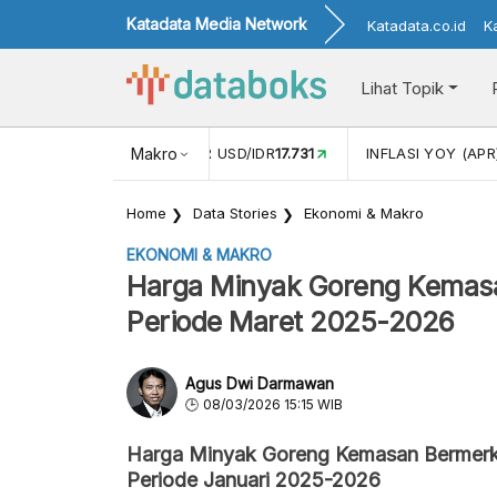
Katadata Media Network
Katadata.co.id
K
Lihat Topik
 (FEB)
1,16
NILAI TUKAR USD/IDR
Makro
17.731
INFLASI YOY (APR
Home
Data Stories
Ekonomi & Makro
EKONOMI & MAKRO
Harga Minyak Goreng Kemasan
Periode Maret 2025-2026
Agus Dwi Darmawan
08/03/2026 15:15 WIB
Harga Minyak Goreng Kemasan Bermerk 2
Periode Januari 2025-2026