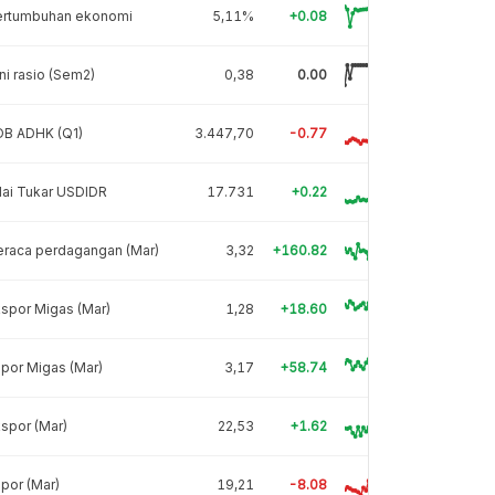
ertumbuhan ekonomi
5,11%
+0.08
ni rasio (Sem2)
0,38
0.00
DB ADHK (Q1)
3.447,70
-0.77
lai Tukar USDIDR
17.731
+0.22
eraca perdagangan (Mar)
3,32
+160.82
spor Migas (Mar)
1,28
+18.60
por Migas (Mar)
3,17
+58.74
spor (Mar)
22,53
+1.62
por (Mar)
19,21
-8.08