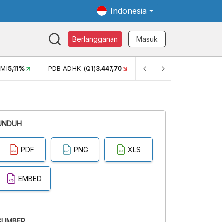
Indonesia
Berlangganan
Masuk
MI
5,11%
PDB ADHK (Q1)
3.447,70
GINI RASIO (SEM2)
0,38
UNDUH
PDF
PNG
XLS
EMBED
SUMBER