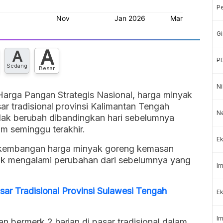
P
Gi
A
A
P
Sedang
Besar
Ni
 Harga Pangan Strategis Nasional, harga minyak
r tradisional provinsi Kalimantan Tengah
N
 tidak berubah dibandingkan hari sebelumnya
m seminggu terakhir.
Ek
erkembangan harga minyak goreng kemasan
idak mengalami perubahan dari sebelumnya yang
Im
sar Tradisional Provinsi Sulawesi Tengah
Ek
Im
bermerk 2 harian di pasar tradisional dalam