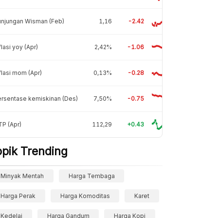
unjungan Wisman (Feb)
1,16
-2.42
flasi yoy (Apr)
2,42%
-1.06
flasi mom (Apr)
0,13%
-0.28
rsentase kemiskinan (Des)
7,50%
-0.75
P (Apr)
112,29
+0.43
opik Trending
Minyak Mentah
Harga Tembaga
Harga Perak
Harga Komoditas
Karet
Kedelai
Harga Gandum
Harga Kopi