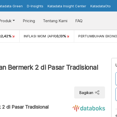
atadata Green
D-Insights
Katadata Insight Center
KatadataOto
Produk
Pricing
Tentang Kami
FAQ
)
2,42%
INFLASI MOM (APR)
0,13%
PERTUMBUHAN EKONO
 Bermerk 2 di Pasar Tradisional
Bagikan
 di Pasar Tradisional