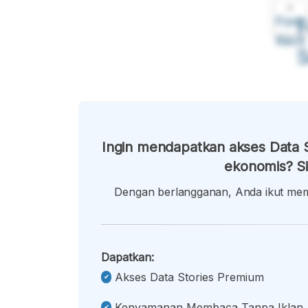
A
Font
F
Kecil
Ingin mendapatkan akses Data S
ekonomis? Si
Dengan berlangganan, Anda ikut memb
Dapatkan:
Akses Data Stories Premium
Kenyamanan Membaca Tanpa Iklan