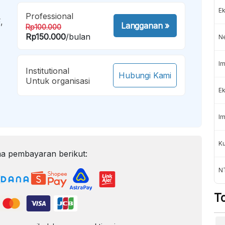
Ek
Professional
,
Langganan
»
Rp100.000
Rp150.000
/bulan
N
Im
Institutional
Hubungi Kami
Untuk organisasi
Ek
Im
K
a pembayaran berikut:
NT
T