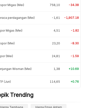
spor Migas (Mei)
758,10
-34.38
eraca perdagangan (Mei)
-1,61
-1,907.18
por Migas (Mei)
4,51
-1.82
spor (Mei)
23,20
-8.30
por (Mei)
24,81
-1.59
unjungan Wisman (Mei)
1,38
+10.69
P (Jun)
114,65
+0.76
opik Trending
Harga Tembaga
Harga Emas Antam