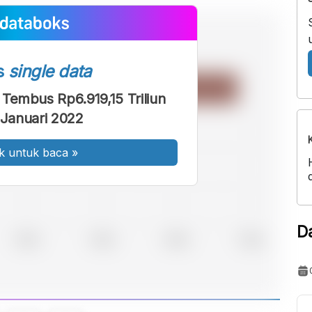
s
single data
Tembus Rp6.919,15 Triliun
Januari 2022
k untuk baca
»
D