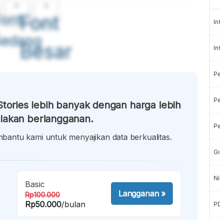
A
A
ont
Font
In
Sedang
Besar
In
P
Pe
tories lebih banyak dengan harga lebih
lakan berlangganan.
Pe
antu kami untuk menyajikan data berkualitas.
Gi
Ni
Basic
Langganan
»
Rp100.000
Rp50.000
/bulan
P