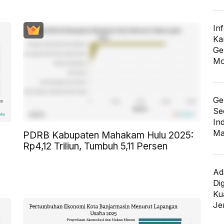
In
Ka
Ge
Mo
Ge
Se
In
Ma
PDRB Kabupaten Mahakam Hulu 2025:
Rp4,12 Triliun, Tumbuh 5,11 Persen
Ad
Di
Kua
Je