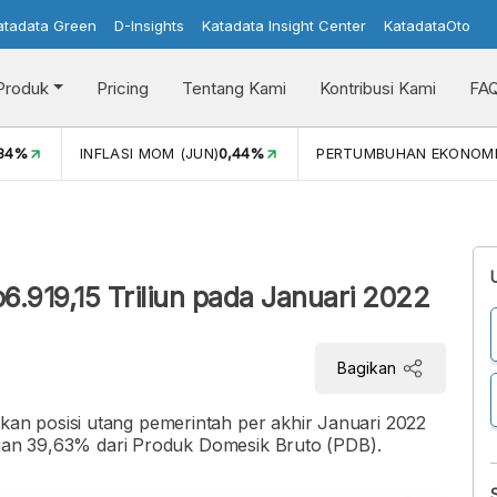
atadata Green
D-Insights
Katadata Insight Center
KatadataOto
Produk
Pricing
Tentang Kami
Kontribusi Kami
FA
,34%
INFLASI MOM (JUN)
0,44%
PERTUMBUHAN EKONOM
.919,15 Triliun pada Januari 2022
Bagikan
n posisi utang pemerintah per akhir Januari 2022
engan 39,63% dari Produk Domesik Bruto (PDB).