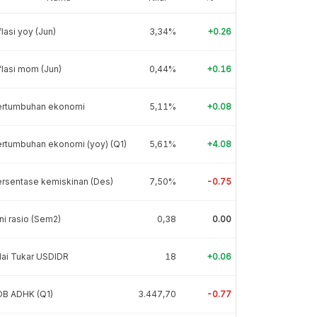
flasi yoy (Jun)
3,34%
+0.26
flasi mom (Jun)
0,44%
+0.16
ertumbuhan ekonomi
5,11%
+0.08
rtumbuhan ekonomi (yoy) (Q1)
5,61%
+4.08
rsentase kemiskinan (Des)
7,50%
-0.75
ni rasio (Sem2)
0,38
0.00
lai Tukar USDIDR
18
+0.06
DB ADHK (Q1)
3.447,70
-0.77