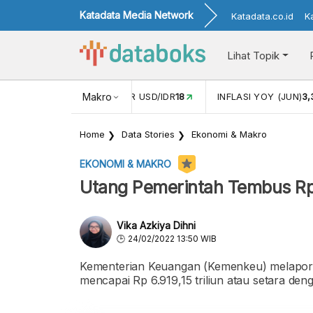
Katadata Media Network
Katadata.co.id
K
Lihat Topik
 (MEI)
1,38
NILAI TUKAR USD/IDR
Makro
18
INFLASI YOY (JUN)
3
Home
Data Stories
Ekonomi & Makro
EKONOMI & MAKRO
Utang Pemerintah Tembus Rp6
Vika Azkiya Dihni
24/02/2022 13:50 WIB
Kementerian Keuangan (Kemenkeu) melaporka
mencapai Rp 6.919,15 triliun atau setara d