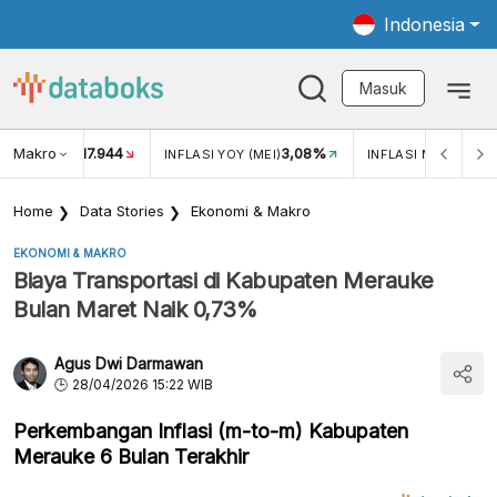
Indonesia
Masuk
Makro
17.944
3,08%
UKAR USD/IDR
INFLASI YOY (MEI)
INFLASI MOM (MEI)
Home
Data Stories
Ekonomi & Makro
EKONOMI & MAKRO
Biaya Transportasi di Kabupaten Merauke
Bulan Maret Naik 0,73%
Agus Dwi Darmawan
28/04/2026 15:22 WIB
Perkembangan Inflasi (m-to-m) Kabupaten
Merauke 6 Bulan Terakhir