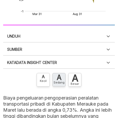
UNDUH
SUMBER
PDF
PNG
Silakan
login
untuk mengakses informasi ini
.
Belum
KATADATA INSIGHT CENTER
punya akun?
Silakan
Daftar sekarang
,
GRATIS!
XLS
EMBED
A
A
Hubungi sekarang »
A
Kecil
Sedang
Besar
Biaya pengeluaran pengoperasian peralatan
transportasi pribadi di Kabupaten Merauke pada
Maret lalu berada di angka 0,73%. Angka ini lebih
tinggi dibandingkan bulan sebelumnya yang