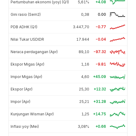
Pertumbuhan ekonomi (yoy) (Q1)
5,61%
+4.08
Gini rasio (Sem2)
0,38
0.00
PDB ADHK (Q1)
3.447,70
-0.77
Nilai Tukar USDIDR
17.944
-0.04
Neraca perdagangan (Apr)
89,10
-97.32
Ekspor Migas (Apr)
1,16
-9.81
Impor Migas (Apr)
4,60
+45.09
Ekspor (Apr)
25,30
+12.32
Impor (Apr)
25,21
+31.28
Kunjungan Wisman (Apr)
1,25
+14.75
Inflasi yoy (Mei)
3,08%
+0.66