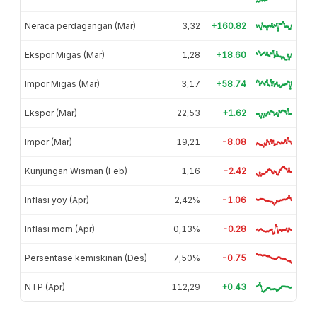
Neraca perdagangan (Mar)
3,32
+160.82
Ekspor Migas (Mar)
1,28
+18.60
Impor Migas (Mar)
3,17
+58.74
Ekspor (Mar)
22,53
+1.62
Impor (Mar)
19,21
-8.08
Kunjungan Wisman (Feb)
1,16
-2.42
Inflasi yoy (Apr)
2,42%
-1.06
Inflasi mom (Apr)
0,13%
-0.28
Persentase kemiskinan (Des)
7,50%
-0.75
NTP (Apr)
112,29
+0.43