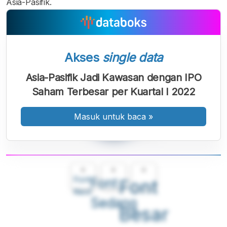
Asia-Pasifik.
Akses
single data
Asia-Pasifik Jadi Kawasan dengan IPO
Saham Terbesar per Kuartal I 2022
Masuk untuk baca
»
A
A
A
Font
Font
Font
Kecil
Sedang
Besar