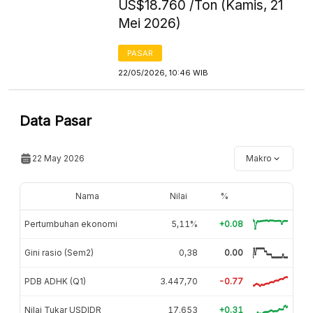
US$18.760 /Ton (Kamis, 21
Mei 2026)
PASAR
22/05/2026, 10:46 WIB
Data Pasar
22 May 2026
Makro
Nama
Nilai
%
Pertumbuhan ekonomi
5,11%
+0.08
Gini rasio (Sem2)
0,38
0.00
PDB ADHK (Q1)
3.447,70
-0.77
Nilai Tukar USDIDR
17.653
+0.31