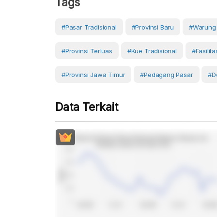
Tags
#Pasar Tradisional
#provinsi Baru
#warung 
#provinsi Terluas
#kue Tradisional
#fasilit
#provinsi Jawa Timur
#Pedagang Pasar
#D
Data Terkait