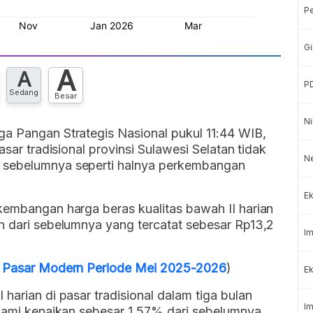
P
Gi
A
A
P
Sedang
Besar
Ni
ga Pangan Strategis Nasional pukul 11:44 WIB,
asar tradisional provinsi Sulawesi Selatan tidak
N
 sebelumnya seperti halnya perkembangan
Ek
kembangan harga beras kualitas bawah II harian
n dari sebelumnya yang tercatat sebesar Rp13,2
Im
di Pasar Modern Periode Mei 2025-2026
)
Ek
harian di pasar tradisional dalam tiga bulan
Im
alami kenaikan sebesar 1,57% dari sebelumnya