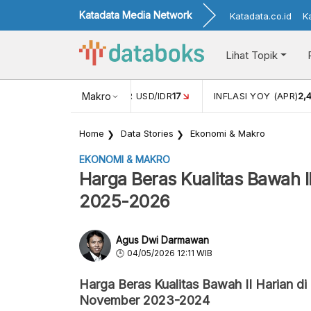
Katadata Media Network
Katadata.co.id
K
Lihat Topik
 (FEB)
1,16
NILAI TUKAR USD/IDR
Makro
17
INFLASI YOY (APR)
2,
Home
Data Stories
Ekonomi & Makro
EKONOMI & MAKRO
Harga Beras Kualitas Bawah II
2025-2026
Agus Dwi Darmawan
04/05/2026 12:11 WIB
Harga Beras Kualitas Bawah II Harian di
November 2023-2024