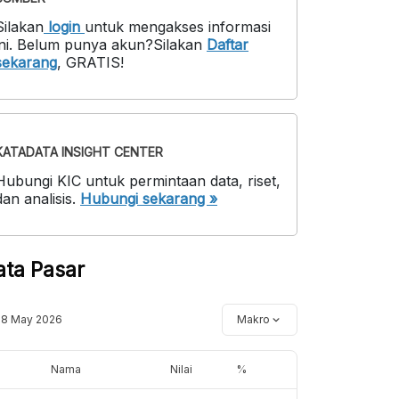
Silakan
login
untuk mengakses informasi
ni
.
Belum punya akun?
Silakan
Daftar
sekarang
,
GRATIS!
KATADATA INSIGHT CENTER
Hubungi KIC untuk permintaan data, riset,
dan analisis.
Hubungi sekarang »
ata Pasar
18 May 2026
Makro
Nama
Nilai
%