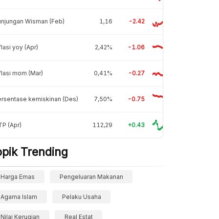
unjungan Wisman (Feb)
1,16
-2.42
flasi yoy (Apr)
2,42%
-1.06
flasi mom (Mar)
0,41%
-0.27
rsentase kemiskinan (Des)
7,50%
-0.75
P (Apr)
112,29
+0.43
opik Trending
Harga Emas
Pengeluaran Makanan
Agama Islam
Pelaku Usaha
Nilai Kerugian
Real Estat