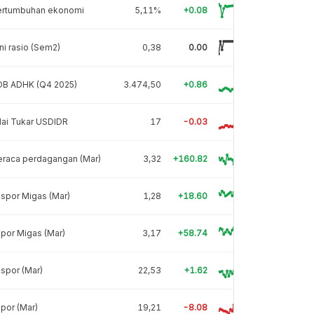
ertumbuhan ekonomi
5,11%
+0.08
ni rasio (Sem2)
0,38
0.00
DB ADHK (Q4 2025)
3.474,50
+0.86
lai Tukar USDIDR
17
-0.03
eraca perdagangan (Mar)
3,32
+160.82
spor Migas (Mar)
1,28
+18.60
por Migas (Mar)
3,17
+58.74
spor (Mar)
22,53
+1.62
por (Mar)
19,21
-8.08