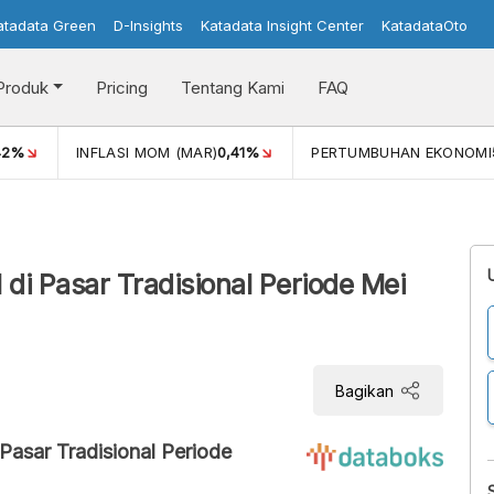
atadata Green
D-Insights
Katadata Insight Center
KatadataOto
Produk
Pricing
Tentang Kami
FAQ
42%
INFLASI MOM (MAR)
0,41%
PERTUMBUHAN EKONOMI
 di Pasar Tradisional Periode Mei
Bagikan
 Pasar Tradisional Periode