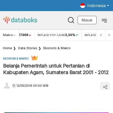
Indonesia
Masuk
Makro
17.968
3,34%
UKAR USD/IDR
INFLASI YOY (JUN)
INFLASI MOM (JUN
Home
Data Stories
Ekonomi & Makro
EKONOMI & MAKRO
Belanja Pemerintah untuk Pertanian di
Kabupaten Agam, Sumatera Barat 2001 - 2012
12/05/2016 00:00 WIB