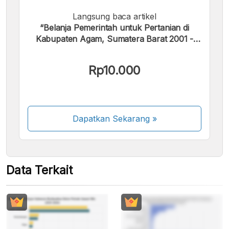
Langsung baca artikel
Kami menerima pembayaran berikut:
“Belanja Pemerintah untuk Pertanian di
Kabupaten Agam, Sumatera Barat 2001 -
2012”.
Rp10.000
Beberapa metode pembayaran masih dalam
proses aktivasi.
Dapatkan Sekarang
»
Data Terkait