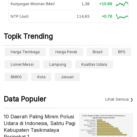
Kunjungan Wisman (Mei)
1,38
+10.69
NTP (Jun)
114,65
+0.76
Topik Trending
Harga Tembaga
Harga Perak
Brasil
BPS
Lionel Messi
Lampung
Kualitas Udara
BMKG
Kota
Januari
Data Populer
Lihat Semua
10 Daerah Paling Minim Polusi
Udara di Indonesia, Sabtu Pagi
Kabupaten Tasikmalaya
Peringkat 1