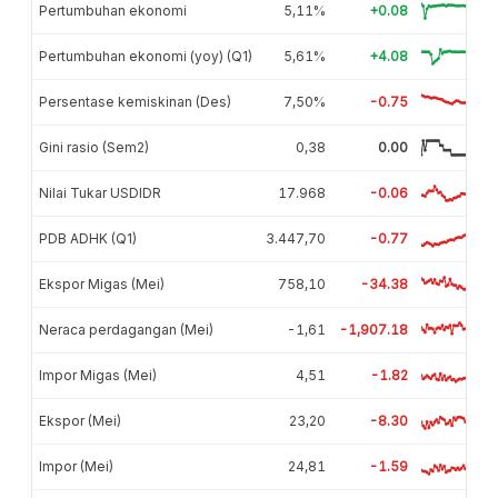
Pertumbuhan ekonomi
5,11%
+0.08
Pertumbuhan ekonomi (yoy) (Q1)
5,61%
+4.08
Persentase kemiskinan (Des)
7,50%
-0.75
Gini rasio (Sem2)
0,38
0.00
Nilai Tukar USDIDR
17.968
-0.06
PDB ADHK (Q1)
3.447,70
-0.77
Ekspor Migas (Mei)
758,10
-34.38
Neraca perdagangan (Mei)
-1,61
-1,907.18
Impor Migas (Mei)
4,51
-1.82
Ekspor (Mei)
23,20
-8.30
Impor (Mei)
24,81
-1.59