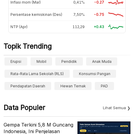
Inflasi mom (Mar)
0,41%
-0.27
Persentase kemiskinan (Des)
7,50%
-0.75
NTP (Apr)
112,29
+0.43
Topik Trending
Erupsi
Mobil
Pendidik
Anak Muda
Rata-Rata Lama Sekolah (RLS)
Konsumsi Pangan
Pendapatan Daerah
Hewan Ternak
PAD
Data Populer
Lihat Semua
Gempa Terkini 5,8 M Guncang
Indonesia, Ini Penjelasan