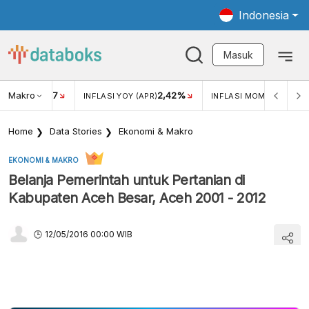
Indonesia
Masuk
Makro
17
2,42%
0,4
KAR USD/IDR
INFLASI YOY (APR)
INFLASI MOM (MAR)
Home
Data Stories
Ekonomi & Makro
EKONOMI & MAKRO
Belanja Pemerintah untuk Pertanian di
Kabupaten Aceh Besar, Aceh 2001 - 2012
12/05/2016 00:00 WIB