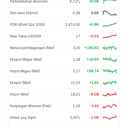
Pertumbuhan ekonomi
5,11%
+0.08
Gini rasio (Sem2)
0,38
0.00
PDB ADHK (Q4 2025)
3.474,50
+0.86
Nilai Tukar USDIDR
17
-0.03
Neraca perdagangan (Mar)
3,32
+160.82
Ekspor Migas (Mar)
1,28
+18.60
Impor Migas (Mar)
3,17
+58.74
Ekspor (Mar)
22,53
+1.62
Impor (Mar)
19,21
-8.08
Kunjungan Wisman (Feb)
1,16
-2.42
Inflasi yoy (Apr)
2,42%
-1.06