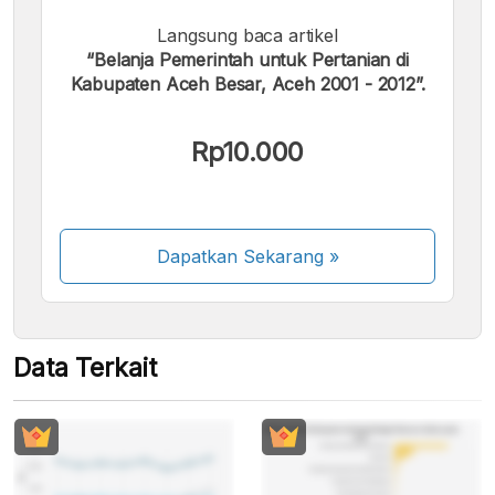
Langsung baca artikel
Kami menerima pembayaran berikut:
“Belanja Pemerintah untuk Pertanian di
Kabupaten Aceh Besar, Aceh 2001 - 2012”.
Rp10.000
Beberapa metode pembayaran masih dalam
proses aktivasi.
Dapatkan Sekarang
»
Data Terkait