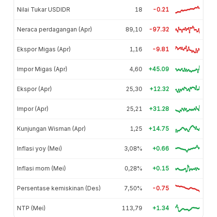
Nilai Tukar USDIDR
18
-0.21
Neraca perdagangan (Apr)
89,10
-97.32
Ekspor Migas (Apr)
1,16
-9.81
Impor Migas (Apr)
4,60
+45.09
Ekspor (Apr)
25,30
+12.32
Impor (Apr)
25,21
+31.28
Kunjungan Wisman (Apr)
1,25
+14.75
Inflasi yoy (Mei)
3,08%
+0.66
Inflasi mom (Mei)
0,28%
+0.15
Persentase kemiskinan (Des)
7,50%
-0.75
NTP (Mei)
113,79
+1.34