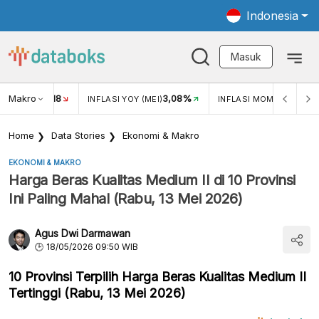
Indonesia
Masuk
Makro
18
3,08%
0,2
UKAR USD/IDR
INFLASI YOY (MEI)
INFLASI MOM (MEI)
Home
Data Stories
Ekonomi & Makro
EKONOMI & MAKRO
Harga Beras Kualitas Medium II di 10 Provinsi
Ini Paling Mahal (Rabu, 13 Mei 2026)
Agus Dwi Darmawan
18/05/2026 09:50 WIB
10 Provinsi Terpilih Harga Beras Kualitas Medium II
Tertinggi (Rabu, 13 Mei 2026)