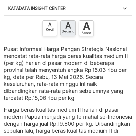
Silakan
login
untuk mengakses informasi ini
.
Belum
KATADATA INSIGHT CENTER
punya akun?
Silakan
Daftar sekarang
,
GRATIS!
XLS
EMBED
A
A
Hubungi sekarang »
A
Kecil
Sedang
Besar
Pusat Informasi Harga Pangan Strategis Nasional
mencatat rata-rata harga beras kualitas medium II
(per kg) harian di pasar modern di beberapa
provinsi telah menyentuh angka Rp.16,03 ribu per
kg, data per Rabu, 13 Mei 2026. Secara
keseluruhan, rata-rata minggu ini naik
dibandingkan rata-rata pekan sebelumnya yang
tercatat Rp.15,96 ribu per kg.
Harga beras kualitas medium II harian di pasar
modern Papua menjadi yang termahal se-Indonesia
dengan harga jual Rp.19.800 per kg. Dibandingkan
sebulan lalu, harga beras kualitas medium II di