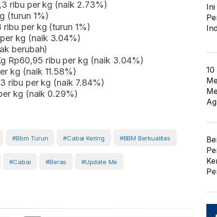
,3 ribu per kg (naik 2.73%)
In
g (turun 1%)
Pe
ribu per kg (turun 1%)
In
per kg (naik 3.04%)
dak berubah)
 Rp60,95 ribu per kg (naik 3.04%)
10
er kg (naik 11.58%)
Me
3 ribu per kg (naik 7.84%)
Me
 per kg (naik 0.29%)
Ag
#bbm Turun
#cabai Kering
#BBM Berkualitas
Be
Pe
Ke
#Cabai
#Beras
#Update Me
Pe