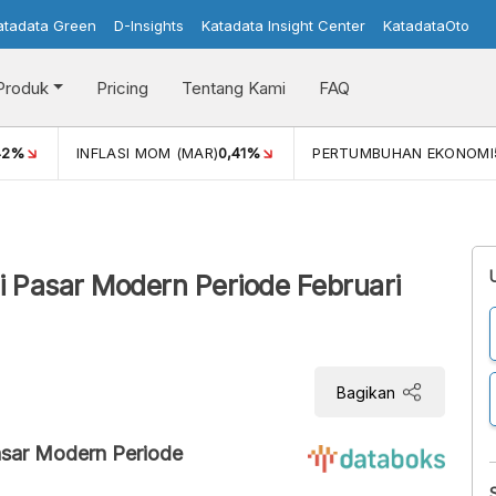
atadata Green
D-Insights
Katadata Insight Center
KatadataOto
Produk
Pricing
Tentang Kami
FAQ
42%
INFLASI MOM (MAR)
0,41%
PERTUMBUHAN EKONOMI
i Pasar Modern Periode Februari
Bagikan
asar Modern Periode