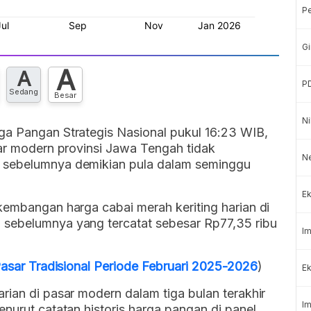
P
Gi
A
A
P
Sedang
Besar
Ni
ga Pangan Strategis Nasional pukul 16:23 WIB,
sar modern provinsi Jawa Tengah tidak
N
 sebelumnya demikian pula dalam seminggu
Ek
kembangan harga cabai merah keriting harian di
 sebelumnya yang tercatat sebesar Rp77,35 ribu
Im
 Pasar Tradisional Periode Februari 2025-2026
)
Ek
rian di pasar modern dalam tiga bulan terakhir
Im
enurut catatan historis harga pangan di panel