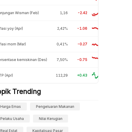
unjungan Wisman (Feb)
1,16
-2.42
flasi yoy (Apr)
2,42%
-1.06
flasi mom (Mar)
0,41%
-0.27
rsentase kemiskinan (Des)
7,50%
-0.75
P (Apr)
112,29
+0.43
opik Trending
Harga Emas
Pengeluaran Makanan
Pelaku Usaha
Nilai Kerugian
Real Estat
Kapitalisasi Pasar