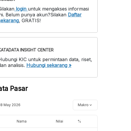
Silakan
login
untuk mengakses informasi
ni
.
Belum punya akun?
Silakan
Daftar
sekarang
,
GRATIS!
KATADATA INSIGHT CENTER
Hubungi KIC untuk permintaan data, riset,
dan analisis.
Hubungi sekarang »
ata Pasar
18 May 2026
Makro
Nama
Nilai
%