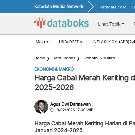
Katadata Media Network
Katadata.co.id
K
Lihat Topik
 (FEB)
1,16
NILAI TUKAR USD/IDR
Makro
17
INFLASI YOY (APR)
2,
Home
Data Stories
Ekonomi & Makro
EKONOMI & MAKRO
Harga Cabai Merah Keriting d
2025-2026
Agus Dwi Darmawan
18/02/2026 17:00 WIB
Harga Cabai Merah Keriting Harian di P
Januari 2024-2025