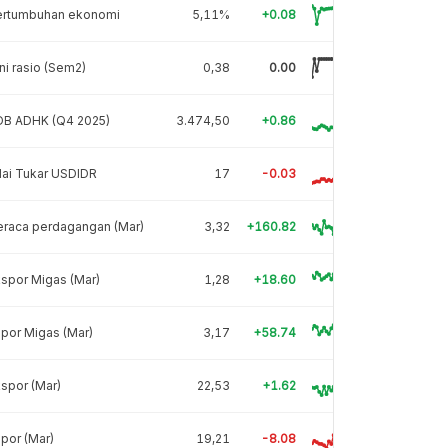
ertumbuhan ekonomi
5,11%
+0.08
ni rasio (Sem2)
0,38
0.00
DB ADHK (Q4 2025)
3.474,50
+0.86
lai Tukar USDIDR
17
-0.03
eraca perdagangan (Mar)
3,32
+160.82
spor Migas (Mar)
1,28
+18.60
por Migas (Mar)
3,17
+58.74
spor (Mar)
22,53
+1.62
por (Mar)
19,21
-8.08