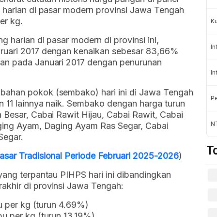
g harian di pasar modern provinsi Jawa Tengah
er kg.
K
g harian di pasar modern di provinsi ini,
In
ruari 2017 dengan kenaikan sebesar 83,66%
kan pada Januari 2017 dengan penurunan
In
bahan pokok (sembako) hari ini di Jawa Tengah
Pe
n 11 lainnya naik. Sembako dengan harga turun
 Besar, Cabai Rawit Hijau, Cabai Rawit, Cabai
NT
aging Ayam, Daging Ayam Ras Segar, Cabai
Segar.
T
asar Tradisional Periode Februari 2025-2026
)
yang terpantau PIHPS hari ini dibandingkan
akhir di provinsi Jawa Tengah:
bu per kg (turun 4.69%)
u per kg (turun 13.19%)