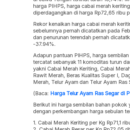
harga PIHPS, harga cabai merah keritin
diperdagangkan di harga Rp72,65 ribu p
Rekor kenaikan harga cabai merah keritin
sebelumnya pernah dicatatkan pada Feb
dan penurunan terendah pernah dicatat
-37.94%.
Adapun pantuan PIHPS, harga sembilan 
tercatat sebanyak 11 komoditas turun da
yakni Cabai Merah Keriting, Cabai Merah
Rawit Merah, Beras Kualitas Super I, D
Merah, Telur Ayam dan Telur Ayam Ras 
(Baca:
Harga Telur Ayam Ras Segar di P
Berikut ini harga sembilan bahan pokok 
dengan perkembangan harga sebulan ter
1. Cabai Merah Keriting per Kg Rp71,1 ri
2. Cabai Merah Besar per Kg Rp72,05 rib