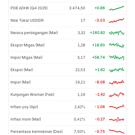
PDB ADHK (Q4 2025)
3.474,50
+0.86
Nilai Tukar USDIDR
17
-0.03
Neraca perdagangan (Mar)
3,32
+160.82
Ekspor Migas (Mar)
1,28
+18.60
Impor Migas (Mar)
3,17
+58.74
Ekspor (Mar)
22,53
+1.62
Impor (Mar)
19,21
-8.08
Kunjungan Wisman (Feb)
1,16
-2.42
Inflasi yoy (Apr)
2,42%
-1.06
Inflasi mom (Mar)
0,41%
-0.27
Persentase kemiskinan (Des)
7,50%
-0.75