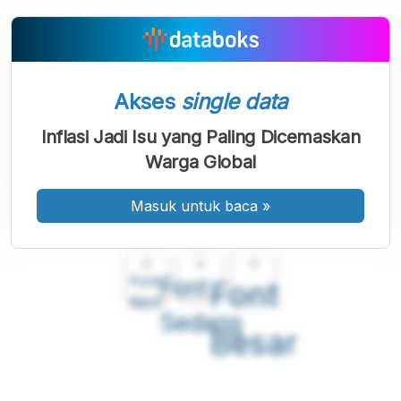
Akses
single data
Inflasi Jadi Isu yang Paling Dicemaskan
Warga Global
Masuk untuk baca
»
A
A
A
Font
Font
Font
Kecil
Sedang
Besar