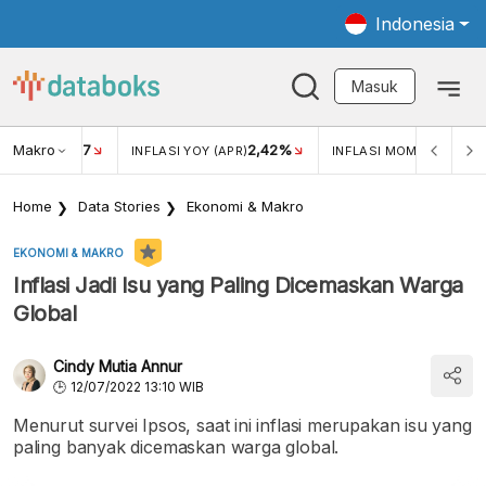
Indonesia
Masuk
Makro
17
2,42%
0,4
KAR USD/IDR
INFLASI YOY (APR)
INFLASI MOM (MAR)
Home
Data Stories
Ekonomi & Makro
EKONOMI & MAKRO
Inflasi Jadi Isu yang Paling Dicemaskan Warga
Global
Cindy Mutia Annur
12/07/2022 13:10 WIB
Menurut survei Ipsos, saat ini inflasi merupakan isu yang
paling banyak dicemaskan warga global.