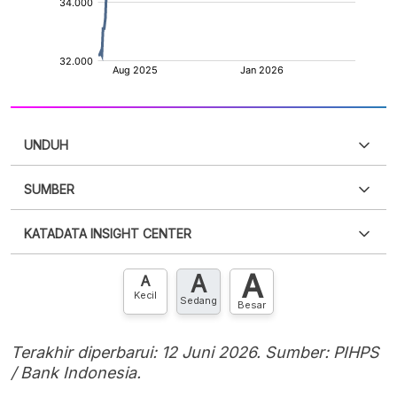
UNDUH
SUMBER
PDF
PNG
Silakan
login
untuk mengakses informasi ini
.
Belum
KATADATA INSIGHT CENTER
punya akun?
Silakan
Daftar sekarang
,
GRATIS!
XLS
EMBED
A
A
Hubungi sekarang »
A
Kecil
Sedang
Besar
Terakhir diperbarui: 12 Juni 2026. Sumber: PIHPS
/ Bank Indonesia.