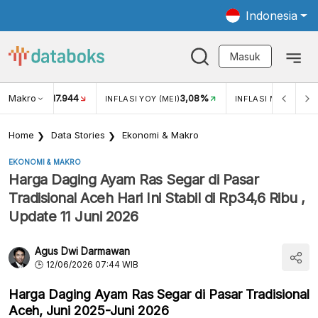
Indonesia
Masuk
Makro
17.944
3,08%
UKAR USD/IDR
INFLASI YOY (MEI)
INFLASI MOM (MEI)
Home
Data Stories
Ekonomi & Makro
EKONOMI & MAKRO
Harga Daging Ayam Ras Segar di Pasar
Tradisional Aceh Hari Ini Stabil di Rp34,6 Ribu ,
Update 11 Juni 2026
Agus Dwi Darmawan
12/06/2026 07:44 WIB
Harga Daging Ayam Ras Segar di Pasar Tradisional
Aceh, Juni 2025-Juni 2026