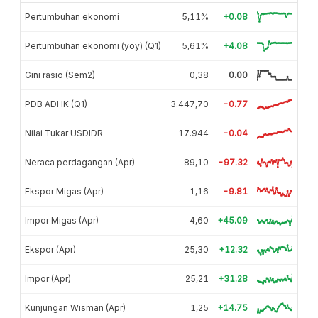
Pertumbuhan ekonomi
5,11%
+0.08
Pertumbuhan ekonomi (yoy) (Q1)
5,61%
+4.08
Gini rasio (Sem2)
0,38
0.00
PDB ADHK (Q1)
3.447,70
-0.77
Nilai Tukar USDIDR
17.944
-0.04
Neraca perdagangan (Apr)
89,10
-97.32
Ekspor Migas (Apr)
1,16
-9.81
Impor Migas (Apr)
4,60
+45.09
Ekspor (Apr)
25,30
+12.32
Impor (Apr)
25,21
+31.28
Kunjungan Wisman (Apr)
1,25
+14.75