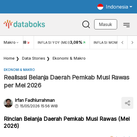
Indonesia
Masuk
Makro
18
3,08%
0,2
UKAR USD/IDR
INFLASI YOY (MEI)
INFLASI MOM (MEI)
Home
Data Stories
Ekonomi & Makro
EKONOMI & MAKRO
Realisasi Belanja Daerah Pemkab Musi Rawas
per Mei 2026
Irfan Fadhlurrahman
15/05/2026 15:56 WIB
Rincian Belanja Daerah Pemkab Musi Rawas (Mei
2026)