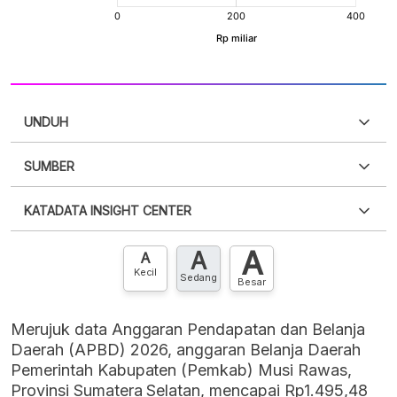
UNDUH
SUMBER
PDF
PNG
Silakan
login
untuk mengakses informasi ini
.
Belum
KATADATA INSIGHT CENTER
punya akun?
Silakan
Daftar sekarang
,
GRATIS!
XLS
EMBED
A
A
Hubungi sekarang »
A
Kecil
Sedang
Besar
Merujuk data Anggaran Pendapatan dan Belanja
Daerah (APBD) 2026, anggaran Belanja Daerah
Pemerintah Kabupaten (Pemkab) Musi Rawas,
Provinsi Sumatera Selatan, mencapai Rp1.495,48