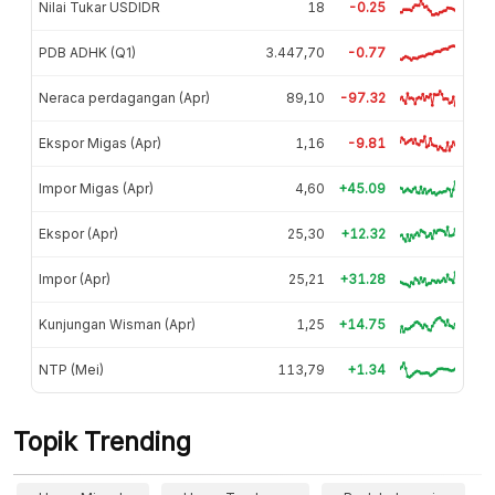
Nilai Tukar USDIDR
18
-0.25
PDB ADHK (Q1)
3.447,70
-0.77
Neraca perdagangan (Apr)
89,10
-97.32
Ekspor Migas (Apr)
1,16
-9.81
Impor Migas (Apr)
4,60
+45.09
Ekspor (Apr)
25,30
+12.32
Impor (Apr)
25,21
+31.28
Kunjungan Wisman (Apr)
1,25
+14.75
NTP (Mei)
113,79
+1.34
Topik Trending