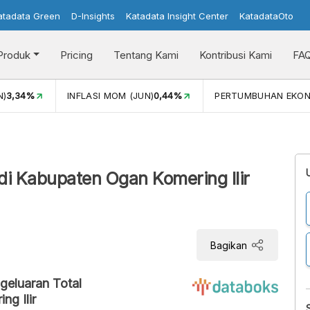
atadata Green
D-Insights
Katadata Insight Center
KatadataOto
Produk
Pricing
Tentang Kami
Kontribusi Kami
FA
N)
3,34%
INFLASI MOM (JUN)
0,44%
PERTUMBUHAN EKO
di Kabupaten Ogan Komering Ilir
Bagikan
geluaran Total
g Ilir