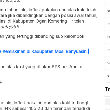
at 100,38.
 tahun lalu, inflasi pakaian dan alas kaki telah
N
ara jika dibandingkan dengan posisi awal tahun,
i di Kabupaten Ogan Komering Ilir telah
Im
 date/ytd
).
akan yang tertinggi dibanding sub kelompok
Ek
Im
 Kemiskinan di Kabupaten Musi Banyuasin |
K
an alas kaki yang di ukur BPS per April di
NT
%
T
ain, inflasi pakaian dan alas kaki tertinggi
n IHK sebesar 105.23 dan terendah terjadi di