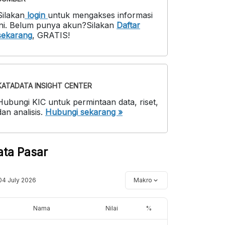
Silakan
login
untuk mengakses informasi
ni
.
Belum punya akun?
Silakan
Daftar
sekarang
,
GRATIS!
KATADATA INSIGHT CENTER
Hubungi KIC untuk permintaan data, riset,
dan analisis.
Hubungi sekarang »
ata Pasar
04 July 2026
Makro
Nama
Nilai
%