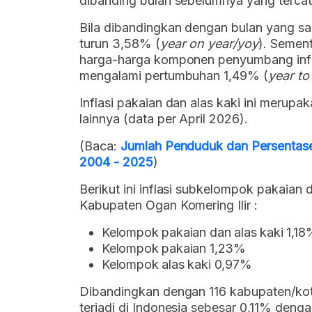
dibanding bulan sebelumnya yang tercat
Bila dibandingkan dengan bulan yang sama
turun 3,58% (
year on year/yoy
). Sement
harga-harga komponen penyumbang inflas
mengalami pertumbuhan 1,49% (
year to
Inflasi pakaian dan alas kaki ini merup
lainnya (data per April 2026).
(Baca:
Jumlah Penduduk dan Persentase
2004 - 2025
)
Berikut ini inflasi subkelompok pakaian d
Kabupaten Ogan Komering Ilir :
Kelompok pakaian dan alas kaki 1,18
Kelompok pakaian 1,23%
Kelompok alas kaki 0,97%
Dibandingkan dengan 116 kabupaten/kota l
terjadi di Indonesia sebesar 0,11% denga