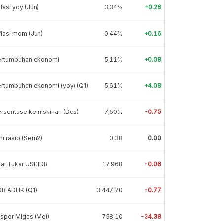
flasi yoy (Jun)
3,34%
+0.26
flasi mom (Jun)
0,44%
+0.16
ertumbuhan ekonomi
5,11%
+0.08
rtumbuhan ekonomi (yoy) (Q1)
5,61%
+4.08
rsentase kemiskinan (Des)
7,50%
-0.75
ni rasio (Sem2)
0,38
0.00
lai Tukar USDIDR
17.968
-0.06
DB ADHK (Q1)
3.447,70
-0.77
spor Migas (Mei)
758,10
-34.38