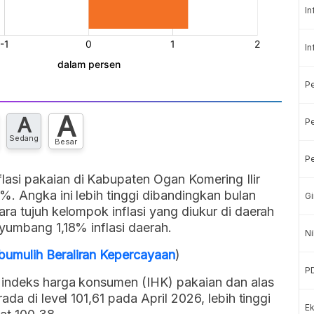
In
In
P
A
A
Pe
Sedang
Besar
Pe
si pakaian di Kabupaten Ogan Komering Ilir
%. Angka ini lebih tinggi dibandingkan bulan
Gi
ra tujuh kelompok inflasi yang diukur di daerah
yumbang 1,18% inflasi daerah.
Ni
umulih Beraliran Kepercayaan
)
P
 indeks harga konsumen (IHK) pakaian dan alas
da di level 101,61 pada April 2026, lebih tinggi
Ek