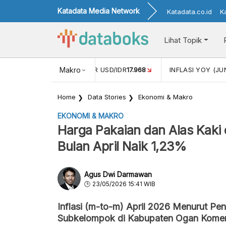
Katadata Media Network
Katadata.co.id
K
Lihat Topik
 (MEI)
1,38
NILAI TUKAR USD/IDR
Makro
17.968
INFLASI YOY (JU
Home
Data Stories
Ekonomi & Makro
EKONOMI & MAKRO
Harga Pakaian dan Alas Kaki 
Bulan April Naik 1,23%
Agus Dwi Darmawan
23/05/2026 15:41 WIB
Inflasi (m-to-m) April 2026 Menurut Pen
Subkelompok di Kabupaten Ogan Komerin