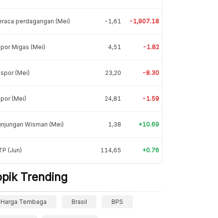
eraca perdagangan (Mei)
-1,61
-1,907.18
por Migas (Mei)
4,51
-1.82
spor (Mei)
23,20
-8.30
por (Mei)
24,81
-1.59
unjungan Wisman (Mei)
1,38
+10.69
P (Jun)
114,65
+0.76
opik Trending
Harga Tembaga
Brasil
BPS