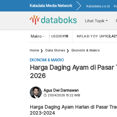
Katadata Media Network
Katadata.co.id
K
Lihat Topik
 (FEB)
1,16
NILAI TUKAR USD/IDR
Makro
18
INFLASI YOY (APR)
2,42
Home
Data Stories
Ekonomi & Makro
EKONOMI & MAKRO
Harga Daging Ayam di Pasar T
2026
Agus Dwi Darmawan
21/04/2026 15:22 WIB
Harga Daging Ayam Harian di Pasar Trad
2023-2024