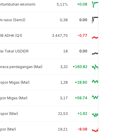
ertumbuhan ekonomi
5,11%
+0.08
ni rasio (Sem2)
0,38
0.00
DB ADHK (Q1)
3.447,70
-0.77
lai Tukar USDIDR
18
0.00
eraca perdagangan (Mar)
3,32
+160.82
spor Migas (Mar)
1,28
+18.60
por Migas (Mar)
3,17
+58.74
spor (Mar)
22,53
+1.62
por (Mar)
19,21
-8.08