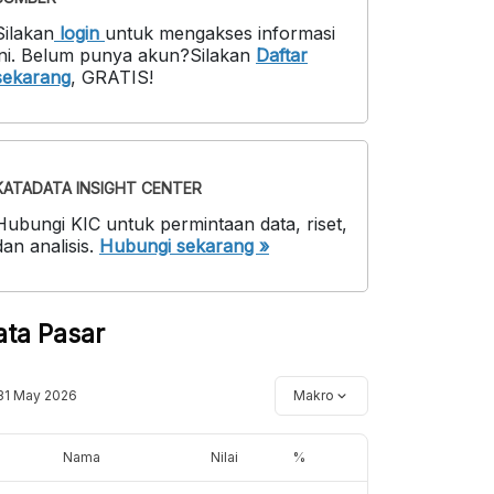
Silakan
login
untuk mengakses informasi
ni
.
Belum punya akun?
Silakan
Daftar
sekarang
,
GRATIS!
KATADATA INSIGHT CENTER
Hubungi KIC untuk permintaan data, riset,
dan analisis.
Hubungi sekarang »
ata Pasar
31 May 2026
Makro
Nama
Nilai
%