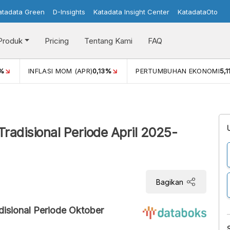
atadata Green
D-Insights
Katadata Insight Center
KatadataOto
Produk
Pricing
Tentang Kami
FAQ
%
INFLASI MOM (APR)
0,13%
PERTUMBUHAN EKONOMI
5,
radisional Periode April 2025-
Bagikan
isional Periode Oktober