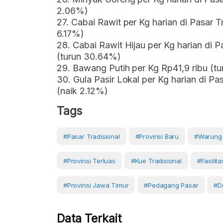
2.06%)
27. Cabai Rawit per Kg harian di Pasar T
6.17%)
28. Cabai Rawit Hijau per Kg harian di P
(turun 30.64%)
29. Bawang Putih per Kg Rp41,9 ribu (t
30. Gula Pasir Lokal per Kg harian di Pa
(naik 2.12%)
Tags
#Pasar Tradisional
#provinsi Baru
#warung 
#provinsi Terluas
#kue Tradisional
#fasilit
#provinsi Jawa Timur
#Pedagang Pasar
#D
Data Terkait