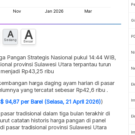
P
Gi
A
A
P
Sedang
Besar
Ni
ga Pangan Strategis Nasional pukul 14:44 WIB,
ional provinsi Sulawesi Utara terpantau turun
N
 menjadi Rp43,25 ribu
rkembangan harga daging ayam harian di pasar
Ek
elumnya yang tercatat sebesar Rp42,6 ribu .
Im
94,87 per Barel (Selasa, 21 April 2026)
)
sar tradisional dalam tiga bulan terakhir di
Ek
urut catatan historis harga pangan di panel
i pasar tradisional provinsi Sulawesi Utara
Im