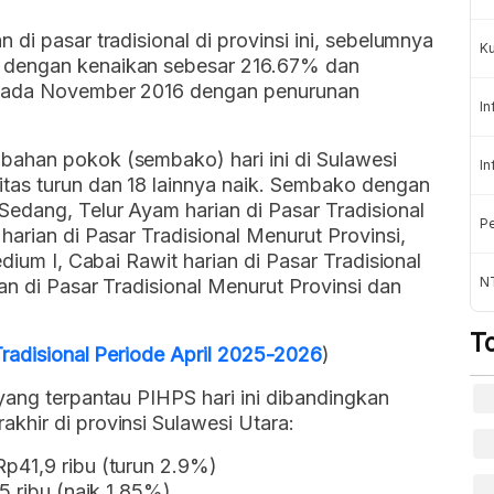
di pasar tradisional di provinsi ini, sebelumnya
K
 dengan kenaikan sebesar 216.67% dan
 pada November 2016 dengan penurunan
In
ahan pokok (sembako) hari ini di Sulawesi
In
tas turun dan 18 lainnya naik. Sembako dengan
edang, Telur Ayam harian di Pasar Tradisional
Pe
harian di Pasar Tradisional Menurut Provinsi,
dium I, Cabai Rawit harian di Pasar Tradisional
NT
an di Pasar Tradisional Menurut Provinsi dan
T
Tradisional Periode April 2025-2026
)
yang terpantau PIHPS hari ini dibandingkan
khir di provinsi Sulawesi Utara:
p41,9 ribu (turun 2.9%)
5 ribu (naik 1.85%)