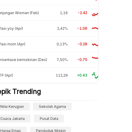
unjungan Wisman (Feb)
1,16
-2.42
flasi yoy (Apr)
2,42%
-1.06
flasi mom (Apr)
0,13%
-0.28
rsentase kemiskinan (Des)
7,50%
-0.75
P (Apr)
112,29
+0.43
opik Trending
Nilai Kerugian
Sekolah Agama
Cuaca Jakarta
Pusat Data
Harga Emas
Penduduk Miskin