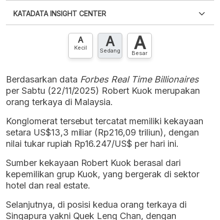
Silakan
login
untuk mengakses informasi ini
.
Belum
KATADATA INSIGHT CENTER
punya akun?
Silakan
Daftar sekarang
,
GRATIS!
XLS
EMBED
A
A
Hubungi sekarang »
A
Kecil
Sedang
Besar
Berdasarkan data
Forbes Real Time Billionaires
per Sabtu (22/11/2025) Robert Kuok merupakan
orang terkaya di Malaysia.
Konglomerat tersebut tercatat memiliki kekayaan
setara US$13,3 miliar (Rp216,09 triliun), dengan
nilai tukar rupiah Rp16.247/US$ per hari ini.
Sumber kekayaan Robert Kuok berasal dari
kepemilikan grup Kuok, yang bergerak di sektor
hotel dan real estate.
Selanjutnya, di posisi kedua orang terkaya di
Singapura yakni Quek Leng Chan, dengan