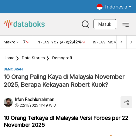
Indonesia
Masuk
Makro
17
2,42%
0,4
KAR USD/IDR
INFLASI YOY (APR)
INFLASI MOM (MAR)
Home
Data Stories
Demografi
DEMOGRAFI
10 Orang Paling Kaya di Malaysia November
2025, Berapa Kekayaan Robert Kuok?
Irfan Fadhlurrahman
22/11/2025 11:49 WIB
10 Orang Terkaya di Malaysia Versi Forbes per 22
November 2025