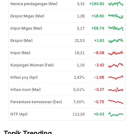
Neraca perdagangan (Mar)
3,32
+160.82
Ekspor Migas (Mar)
1,28
+18.60
Impor Migas (Mar)
3,17
+58.74
Ekspor (Mar)
22,53
+1.62
Impor (Mar)
19,21
-8.08
Kunjungan Wisman (Feb)
1,16
-2.42
Inflasi yoy (Apr)
2,42%
-1.06
Inflasi mom (Mar)
0,41%
-0.27
Persentase kemiskinan (Des)
7,50%
-0.75
NTP (Apr)
112,29
+0.43
Topik Trending