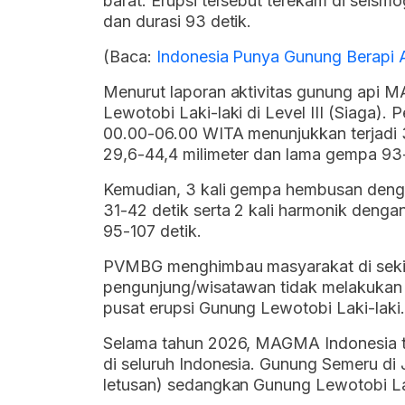
barat. Erupsi tersebut terekam di seis
dan durasi 93 detik.
(Baca:
Indonesia Punya Gunung Berapi A
Menurut laporan aktivitas gunung api M
Lewotobi Laki-laki di Level III (Siaga
00.00-06.00 WITA menunjukkan terjadi 3
29,6-44,4 milimeter dan lama gempa 93-
Kemudian, 3 kali gempa hembusan denga
31-42 detik serta 2 kali harmonik denga
95-107 detik.
PVMBG menghimbau masyarakat di sekit
pengunjung/wisatawan tidak melakukan a
pusat erupsi Gunung Lewotobi Laki-laki.
Selama tahun 2026, MAGMA Indonesia te
di seluruh Indonesia. Gunung Semeru di 
letusan) sedangkan Gunung Lewotobi Laki