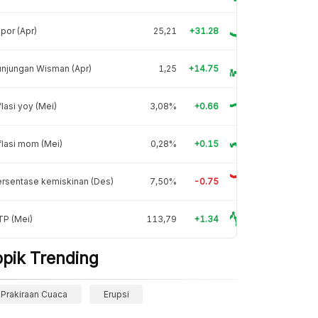
por (Apr)
25,21
+31.28
njungan Wisman (Apr)
1,25
+14.75
flasi yoy (Mei)
3,08%
+0.66
flasi mom (Mei)
0,28%
+0.15
rsentase kemiskinan (Des)
7,50%
-0.75
TP (Mei)
113,79
+1.34
opik Trending
Prakiraan Cuaca
Erupsi