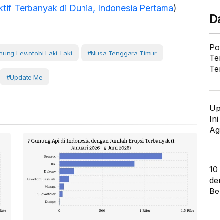
if Terbanyak di Dunia, Indonesia Pertama
)
D
Po
ung Lewotobi Laki-Laki
#Nusa Tenggara Timur
Te
Te
#Update Me
Up
In
Ag
10
de
Ber