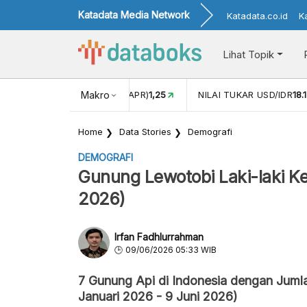
Katadata Media Network
Katadata.co.id
K
Lihat Topik
 (APR)
1,25
NILAI TUKAR USD/IDR
Makro
18.153
INFLASI YOY (MEI
Home
Data Stories
Demografi
DEMOGRAFI
Gunung Lewotobi Laki-laki Kem
2026)
Irfan Fadhlurrahman
09/06/2026 05:33 WIB
7 Gunung Api di Indonesia dengan Juml
Januari 2026 - 9 Juni 2026)