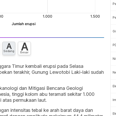
P
Pe
Gi
A
A
P
Sedang
Besar
Ni
gara Timur kembali erupsi pada Selasa
ekan terakhir, Gunung Lewotobi Laki-laki sudah
Ne
Ek
ulkanologi dan Mitigasi Bencana Geologi
ia, tinggi kolom abu teramati sekitar 1.000
i atas permukaan laut.
Im
an intensitas tebal ke arah barat daya dan
Ek