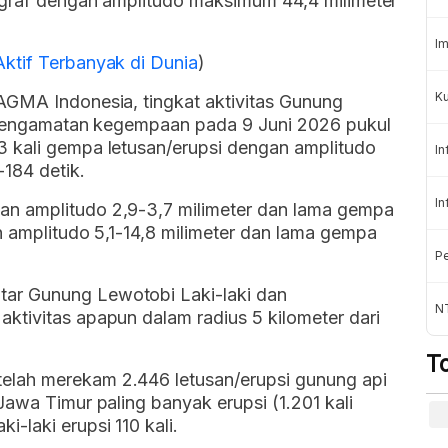
mograf dengan amplitudo maksimum 44,4 milimeter
Im
ktif Terbanyak di Dunia
)
Ku
AGMA Indonesia, tingkat aktivitas Gunung
). Pengamatan kegempaan pada 9 Juni 2026 pukul
 kali gempa letusan/erupsi dengan amplitudo
In
184 detik.
In
n amplitudo 2,9-3,7 milimeter dan lama gempa
n amplitudo 5,1-14,8 milimeter dan lama gempa
Pe
ar Gunung Lewotobi Laki-laki dan
N
ktivitas apapun dalam radius 5 kilometer dari
T
lah merekam 2.446 letusan/erupsi gunung api
Jawa Timur paling banyak erupsi (1.201 kali
-laki erupsi 110 kali.