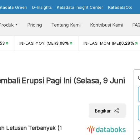
atadata Green
D-Insights
Katadata Insight Center
KatadataOto
Produk
Pricing
Tentang Kami
Kontribusi Kami
FA
)
3,08%
INFLASI MOM (MEI)
0,28%
PERTUMBUHAN EKONO
bali Erupsi Pagi Ini (Selasa, 9 Juni
Bagikan
ah Letusan Terbanyak (1