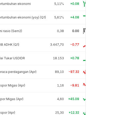
ertumbuhan ekonomi
5,11%
+0.08
rtumbuhan ekonomi (yoy) (Q1)
5,61%
+4.08
ni rasio (Sem2)
0,38
0.00
DB ADHK (Q1)
3.447,70
-0.77
lai Tukar USDIDR
18.153
+0.78
raca perdagangan (Apr)
89,10
-97.32
spor Migas (Apr)
1,16
-9.81
por Migas (Apr)
4,60
+45.09
spor (Apr)
25,30
+12.32