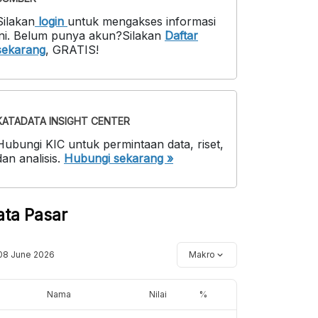
Silakan
login
untuk mengakses informasi
ni
.
Belum punya akun?
Silakan
Daftar
sekarang
,
GRATIS!
KATADATA INSIGHT CENTER
Hubungi KIC untuk permintaan data, riset,
dan analisis.
Hubungi sekarang »
ata Pasar
08 June 2026
Makro
Nama
Nilai
%