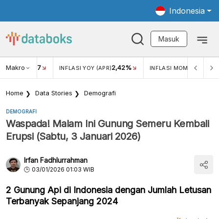
Indonesia
Masuk
Makro
17
2,42%
0,4
KAR USD/IDR
INFLASI YOY (APR)
INFLASI MOM (MAR)
Home
Data Stories
Demografi
DEMOGRAFI
Waspada! Malam Ini Gunung Semeru Kembali
Erupsi (Sabtu, 3 Januari 2026)
Irfan Fadhlurrahman
03/01/2026 01:03 WIB
2 Gunung Api di Indonesia dengan Jumlah Letusan
Terbanyak Sepanjang 2024