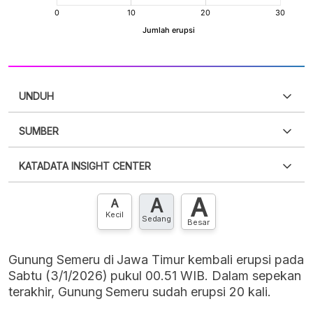
UNDUH
SUMBER
PDF
PNG
Silakan
login
untuk mengakses informasi ini
.
Belum
KATADATA INSIGHT CENTER
punya akun?
Silakan
Daftar sekarang
,
GRATIS!
XLS
EMBED
A
A
Hubungi sekarang »
A
Kecil
Sedang
Besar
Gunung Semeru di Jawa Timur kembali erupsi pada
Sabtu (3/1/2026) pukul 00.51 WIB. Dalam sepekan
terakhir, Gunung Semeru sudah erupsi 20 kali.