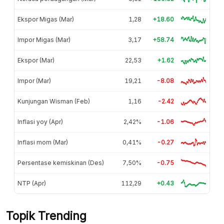
Ekspor Migas (Mar)
1,28
+18.60
Impor Migas (Mar)
3,17
+58.74
Ekspor (Mar)
22,53
+1.62
Impor (Mar)
19,21
-8.08
Kunjungan Wisman (Feb)
1,16
-2.42
Inflasi yoy (Apr)
2,42%
-1.06
Inflasi mom (Mar)
0,41%
-0.27
Persentase kemiskinan (Des)
7,50%
-0.75
NTP (Apr)
112,29
+0.43
Topik Trending