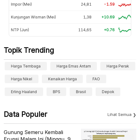
Impor (Mei)
24,81
-1.59
Kunjungan Wisman (Mei)
1,38
+10.69
NTP (Jun)
114,65
+0.76
Topik Trending
Harga Tembaga
Harga Emas Antam
Harga Perak
Harga Nikel
Kenaikan Harga
FAO
Erling Haaland
BPS
Brasil
Depok
Data Populer
Lihat Semua
Gunung Semeru Kembali
Erupsi Malam Ini (Minggu, 9