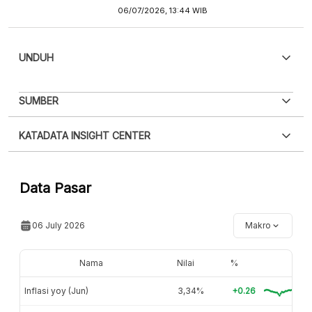
06/07/2026, 13:44 WIB
UNDUH
PDF
PNG
SUMBER
Silakan
login
untuk mengakses informasi ini
.
Belum
XLS
EMBED
KATADATA INSIGHT CENTER
punya akun?
Silakan
Daftar sekarang
,
GRATIS!
Hubungi sekarang »
Data Pasar
06 July 2026
Makro
Nama
Nilai
%
Inflasi yoy (Jun)
3,34%
+0.26