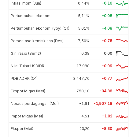
Inflasi mom (Jun)
0,44%
+0.16
Pertumbuhan ekonomi
5,11%
+0.08
Pertumbuhan ekonomi (yoy) (Q1)
5,61%
+4.08
Persentase kemiskinan (Des)
7,50%
-0.75
Gini rasio (Sem2)
0,38
0.00
Nilai Tukar USDIDR
17.988
-0.09
PDB ADHK (Q1)
3.447,70
-0.77
Ekspor Migas (Mei)
758,10
-34.38
Neraca perdagangan (Mei)
-1,61
-1,907.18
Impor Migas (Mei)
4,51
-1.82
Ekspor (Mei)
23,20
-8.30