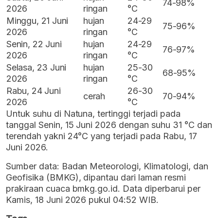
74-98%
2026
ringan
°C
Minggu, 21 Juni
hujan
24-29
75-96%
2026
ringan
°C
Senin, 22 Juni
hujan
24-29
76-97%
2026
ringan
°C
Selasa, 23 Juni
hujan
25-30
68-95%
2026
ringan
°C
Rabu, 24 Juni
26-30
cerah
70-94%
2026
°C
Untuk suhu di Natuna, tertinggi terjadi pada
tanggal Senin, 15 Juni 2026 dengan suhu 31 °C dan
terendah yakni 24°C yang terjadi pada Rabu, 17
Juni 2026.
Sumber data: Badan Meteorologi, Klimatologi, dan
Geofisika (BMKG), dipantau dari laman resmi
prakiraan cuaca bmkg.go.id. Data diperbarui per
Kamis, 18 Juni 2026 pukul 04:52 WIB.