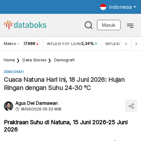
Indonesia
Masuk
Makro
17.988
3,34%
UKAR USD/IDR
INFLASI YOY (JUN)
INFLASI MOM (JUN
Home
Data Stories
Demografi
DEMOGRAFI
Cuaca Natuna Hari Ini, 18 Juni 2026: Hujan
Ringan dengan Suhu 24-30 °C
Agus Dwi Darmawan
18/06/2026 05:33 WIB
Prakiraan Suhu di Natuna, 15 Juni 2026-25 Juni
2026