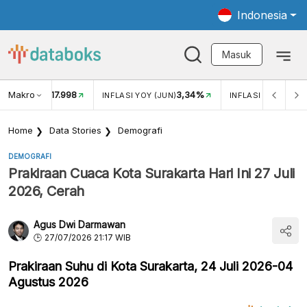
Indonesia
Masuk
Makro
17.998
3,34%
UKAR USD/IDR
INFLASI YOY (JUN)
INFLASI MOM (JUN
Home
Data Stories
Demografi
DEMOGRAFI
Prakiraan Cuaca Kota Surakarta Hari Ini 27 Juli
2026, Cerah
Agus Dwi Darmawan
27/07/2026 21:17 WIB
Prakiraan Suhu di Kota Surakarta, 24 Juli 2026-04
Agustus 2026