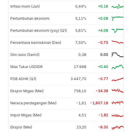
Inflasi mom (Jun)
0,44%
+0.16
Pertumbuhan ekonomi
5,11%
+0.08
Pertumbuhan ekonomi (yoy) (Q1)
5,61%
+4.08
Persentase kemiskinan (Des)
7,50%
-0.75
Gini rasio (Sem2)
0,38
0.00
Nilai Tukar USDIDR
17.998
+0.40
PDB ADHK (Q1)
3.447,70
-0.77
Ekspor Migas (Mei)
758,10
-34.38
Neraca perdagangan (Mei)
-1,61
-1,907.18
Impor Migas (Mei)
4,51
-1.82
Ekspor (Mei)
23,20
-8.30