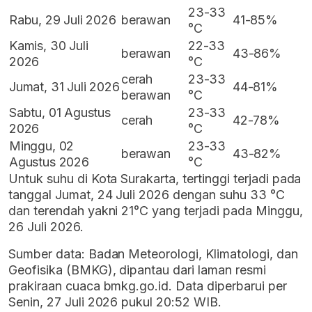
23-33
Rabu, 29 Juli 2026
berawan
41-85%
°C
Kamis, 30 Juli
22-33
berawan
43-86%
2026
°C
cerah
23-33
Jumat, 31 Juli 2026
44-81%
berawan
°C
Sabtu, 01 Agustus
23-33
cerah
42-78%
2026
°C
Minggu, 02
23-33
berawan
43-82%
Agustus 2026
°C
Untuk suhu di Kota Surakarta, tertinggi terjadi pada
tanggal Jumat, 24 Juli 2026 dengan suhu 33 °C
dan terendah yakni 21°C yang terjadi pada Minggu,
26 Juli 2026.
Sumber data: Badan Meteorologi, Klimatologi, dan
Geofisika (BMKG), dipantau dari laman resmi
prakiraan cuaca bmkg.go.id. Data diperbarui per
Senin, 27 Juli 2026 pukul 20:52 WIB.