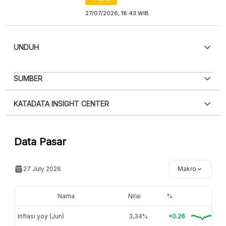
27/07/2026, 18:43 WIB
UNDUH
PDF
PNG
SUMBER
Silakan
login
untuk mengakses informasi ini
.
Belum
XLS
EMBED
KATADATA INSIGHT CENTER
punya akun?
Silakan
Daftar sekarang
,
GRATIS!
Hubungi sekarang »
Data Pasar
27 July 2026
Makro
Nama
Nilai
%
Inflasi yoy (Jun)
3,34%
+0.26