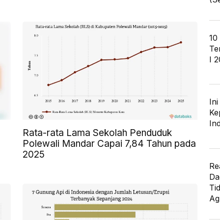
10
Te
I 
In
Ke
In
Rata-rata Lama Sekolah Penduduk
Polewali Mandar Capai 7,84 Tahun pada
2025
Re
Da
Ti
Ag