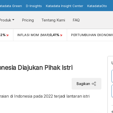
atadata Green
D-Insights
Katadata Insight Center
KatadataOto
Produk
Pricing
Tentang Kami
FAQ
42%
INFLASI MOM (MAR)
0,41%
PERTUMBUHAN EKONOMI
esia Diajukan Pihak Istri
Bagikan
an di Indonesia pada 2022 terjadi lantaran istri