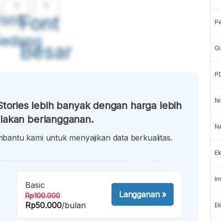
A
A
ont
Font
P
Sedang
Besar
Gi
P
Ni
tories lebih banyak dengan harga lebih
lakan berlangganan.
N
antu kami untuk menyajikan data berkualitas.
Ek
Im
Basic
Langganan
»
Rp100.000
Rp50.000
/bulan
Ek