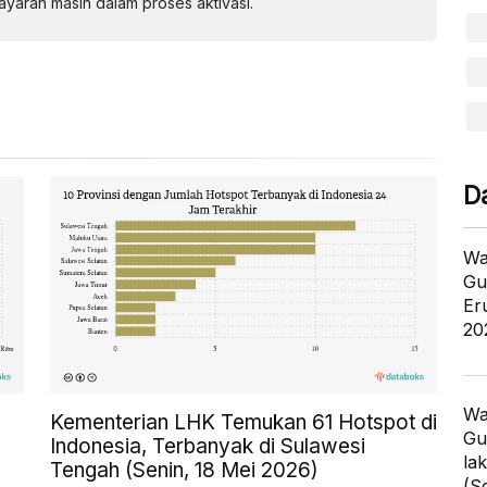
aran masih dalam proses aktivasi.
D
Wa
Gu
Er
20
Wa
Kementerian LHK Temukan 61 Hotspot di
Gu
Indonesia, Terbanyak di Sulawesi
la
Tengah (Senin, 18 Mei 2026)
(S