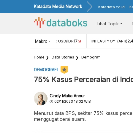
Katadata Media Network
Katadata.co.id
K
Lihat Topik
 (FEB)
1,16
NILAI TUKAR USD/IDR
Makro
17
INFLASI YOY (APR)
2,
Home
Data Stories
Demografi
DEMOGRAFI
75% Kasus Perceraian di Indon
Cindy Mutia Annur
02/11/2023 18:02 WIB
Menurut data BPS, sekitar 75% kasus percerai
menggugat cerai suami.