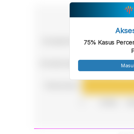
Akse
75% Kasus Percera
P
Masu