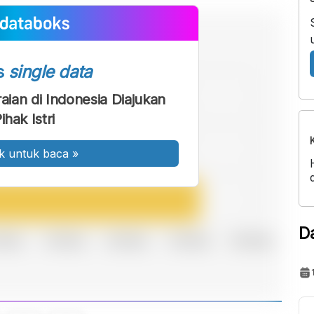
s
single data
ian di Indonesia Diajukan
ihak Istri
k untuk baca
»
D