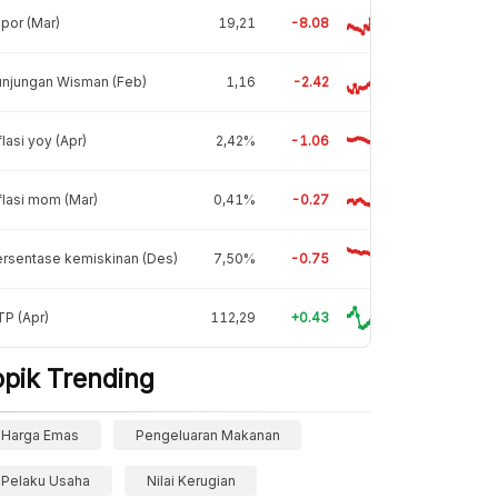
por (Mar)
19,21
-8.08
unjungan Wisman (Feb)
1,16
-2.42
flasi yoy (Apr)
2,42%
-1.06
flasi mom (Mar)
0,41%
-0.27
rsentase kemiskinan (Des)
7,50%
-0.75
P (Apr)
112,29
+0.43
opik Trending
Harga Emas
Pengeluaran Makanan
Pelaku Usaha
Nilai Kerugian