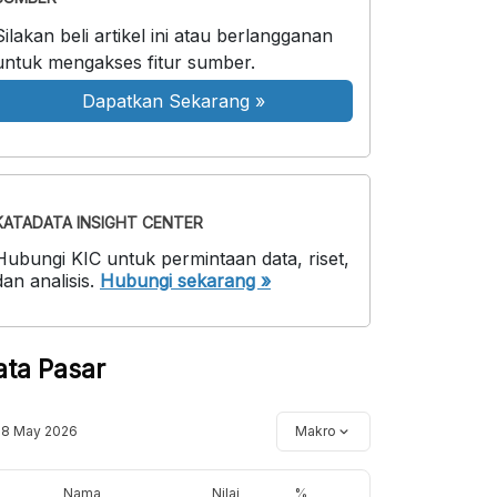
Silakan beli artikel ini atau berlangganan
untuk mengakses fitur sumber.
Dapatkan Sekarang
»
KATADATA INSIGHT CENTER
Hubungi KIC untuk permintaan data, riset,
dan analisis.
Hubungi sekarang »
ata Pasar
18 May 2026
Makro
Nama
Nilai
%