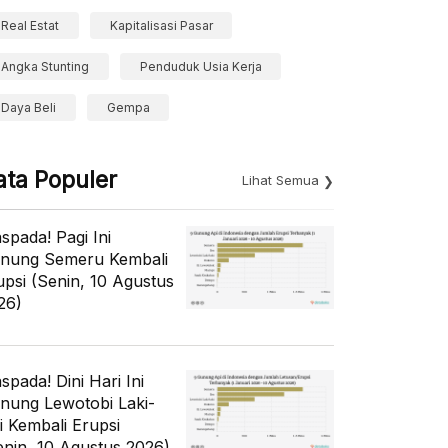
Real Estat
Kapitalisasi Pasar
Angka Stunting
Penduduk Usia Kerja
Daya Beli
Gempa
ata Populer
Lihat Semua
spada! Pagi Ini
nung Semeru Kembali
upsi (Senin, 10 Agustus
26)
spada! Dini Hari Ini
nung Lewotobi Laki-
ki Kembali Erupsi
enin, 10 Agustus 2026)