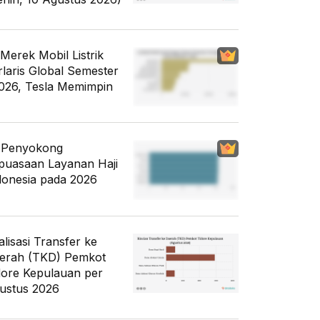
 Merek Mobil Listrik
rlaris Global Semester
2026, Tesla Memimpin
i Penyokong
puasaan Layanan Haji
donesia pada 2026
alisasi Transfer ke
erah (TKD) Pemkot
dore Kepulauan per
ustus 2026