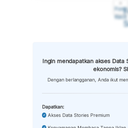
A
Font
F
Kecil
Ingin mendapatkan akses Data S
ekonomis? Si
Dengan berlangganan, Anda ikut memb
Dapatkan:
Akses Data Stories Premium
Kenyamanan Membaca Tanpa Iklan