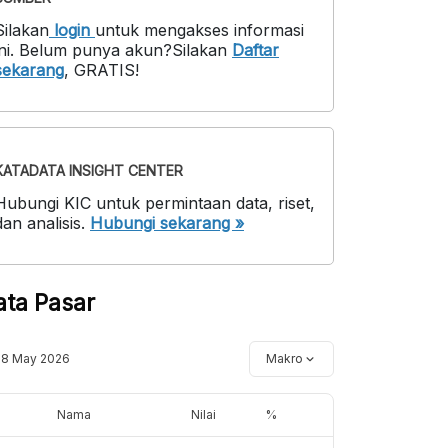
Silakan
login
untuk mengakses informasi
ni
.
Belum punya akun?
Silakan
Daftar
sekarang
,
GRATIS!
KATADATA INSIGHT CENTER
Hubungi KIC untuk permintaan data, riset,
dan analisis.
Hubungi sekarang »
ata Pasar
18 May 2026
Makro
Nama
Nilai
%