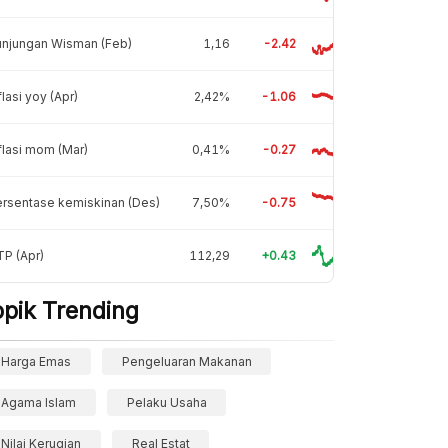
unjungan Wisman (Feb)
1,16
-2.42
flasi yoy (Apr)
2,42%
-1.06
flasi mom (Mar)
0,41%
-0.27
rsentase kemiskinan (Des)
7,50%
-0.75
P (Apr)
112,29
+0.43
opik Trending
Harga Emas
Pengeluaran Makanan
Agama Islam
Pelaku Usaha
Nilai Kerugian
Real Estat