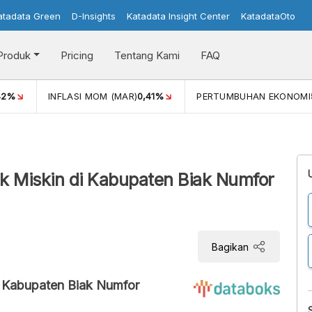
atadata Green
D-Insights
Katadata Insight Center
KatadataOto
Produk
Pricing
Tentang Kami
FAQ
42%
INFLASI MOM (MAR)
0,41%
PERTUMBUHAN EKONOMI
k Miskin di Kabupaten Biak Numfor
Bagikan
i Kabupaten Biak Numfor