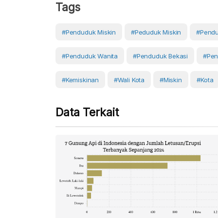
Tags
#Penduduk Miskin
#Peduduk Miskin
#pendu
#penduduk Wanita
#penduduk Bekasi
#Pen
#Kemiskinan
#wali Kota
#Miskin
#Kota
Data Terkait