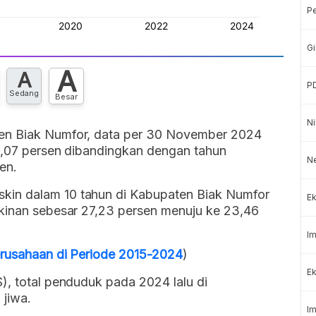
P
Gi
A
A
P
Sedang
Besar
Ni
ten Biak Numfor, data per 30 November 2024
 0,07 persen dibandingkan dengan tahun
N
en.
kin dalam 10 tahun di Kabupaten Biak Numfor
Ek
skinan sebesar 27,23 persen menuju ke 23,46
Im
erusahaan di Periode 2015-2024
)
Ek
), total penduduk pada 2024 lalu di
 jiwa.
Im