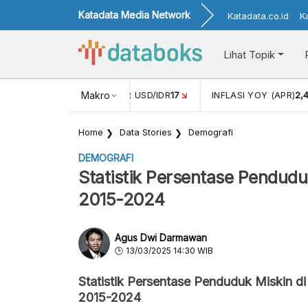
Katadata Media Network
Katadata.co.id
K
Lihat Topik
 (FEB)
1,16
NILAI TUKAR USD/IDR
Makro
17
INFLASI YOY (APR)
2,
Home
Data Stories
Demografi
DEMOGRAFI
Statistik Persentase Pendudu
2015-2024
Agus Dwi Darmawan
13/03/2025 14:30 WIB
Statistik Persentase Penduduk Miskin d
2015-2024