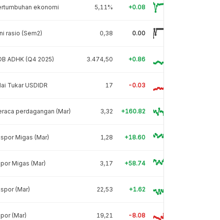
ertumbuhan ekonomi
5,11%
+0.08
ni rasio (Sem2)
0,38
0.00
DB ADHK (Q4 2025)
3.474,50
+0.86
lai Tukar USDIDR
17
-0.03
eraca perdagangan (Mar)
3,32
+160.82
spor Migas (Mar)
1,28
+18.60
por Migas (Mar)
3,17
+58.74
spor (Mar)
22,53
+1.62
por (Mar)
19,21
-8.08