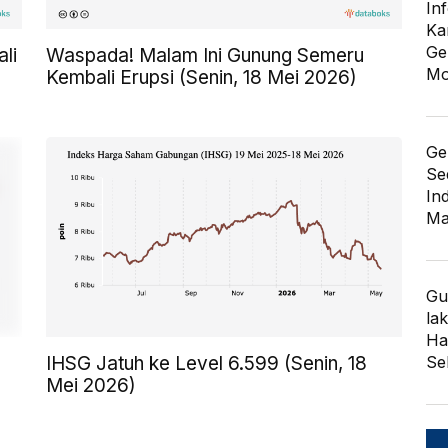
In
Ka
Ge
li
Waspada! Malam Ini Gunung Semeru
Mo
Kembali Erupsi (Senin, 18 Mei 2026)
Ge
Se
In
Ma
Gu
lak
Har
Se
IHSG Jatuh ke Level 6.599 (Senin, 18
Mei 2026)