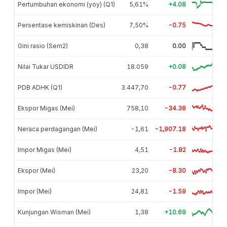
Pertumbuhan ekonomi (yoy) (Q1)
5,61%
+4.08
Persentase kemiskinan (Des)
7,50%
-0.75
Gini rasio (Sem2)
0,38
0.00
Nilai Tukar USDIDR
18.059
+0.08
PDB ADHK (Q1)
3.447,70
-0.77
Ekspor Migas (Mei)
758,10
-34.38
Neraca perdagangan (Mei)
-1,61
-1,907.18
Impor Migas (Mei)
4,51
-1.82
Ekspor (Mei)
23,20
-8.30
Impor (Mei)
24,81
-1.59
Kunjungan Wisman (Mei)
1,38
+10.69