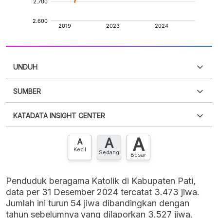
UNDUH
SUMBER
PDF
PNG
Silakan
login
untuk mengakses informasi ini
.
Belum
KATADATA INSIGHT CENTER
punya akun?
Silakan
Daftar sekarang
,
GRATIS!
XLS
EMBED
A
A
Hubungi sekarang »
A
Kecil
Sedang
Besar
Penduduk beragama Katolik di Kabupaten Pati,
data per 31 Desember 2024 tercatat 3.473 jiwa.
Jumlah ini turun 54 jiwa dibandingkan dengan
tahun sebelumnya yang dilaporkan 3.527 jiwa.