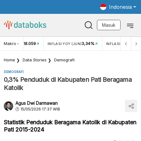
Indonesia
Masuk
Makro
18.059
3,34%
UKAR USD/IDR
INFLASI YOY (JUN)
INFLASI MOM (JUN
Home
Data Stories
Demografi
DEMOGRAFI
0,3% Penduduk di Kabupaten Pati Beragama
Katolik
Agus Dwi Darmawan
15/05/2026 17:37 WIB
Statistik Penduduk Beragama Katolik di Kabupaten
Pati 2015-2024