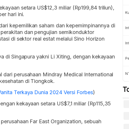
ekayaan setara US$12,3 miliar (Rp199,84 triliun),
K
r hari ini.
dari kepemilikan saham dan kepemimpinannya di
In
 perakitan dan pengujian semikonduktor
tasi di sektor real estat melalui Sino Horizon
In
ya di Singapura yakni Li Xiting, dengan kekayaan
Pe
 dari perusahaan Mindray Medical International
NT
kesehatan di Tiongkok.
T
Wanita Terkaya Dunia 2024 Versi Forbes
)
dengan kekayaan setara US$7,1 miliar (Rp115,35
i perusahaan Far East Organization, sebuah