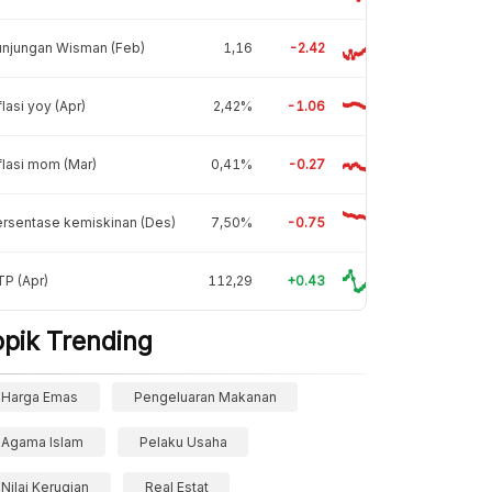
unjungan Wisman (Feb)
1,16
-2.42
flasi yoy (Apr)
2,42%
-1.06
flasi mom (Mar)
0,41%
-0.27
rsentase kemiskinan (Des)
7,50%
-0.75
P (Apr)
112,29
+0.43
opik Trending
Harga Emas
Pengeluaran Makanan
Agama Islam
Pelaku Usaha
Nilai Kerugian
Real Estat