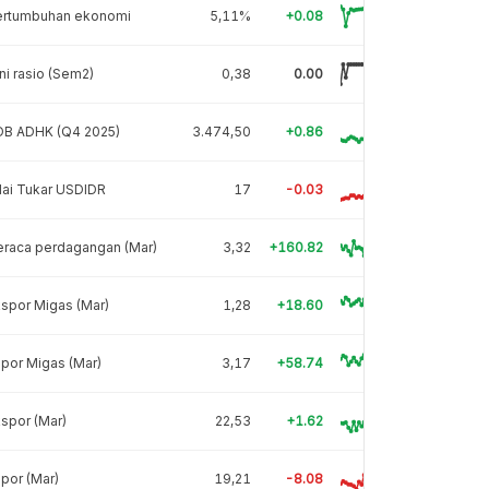
ertumbuhan ekonomi
5,11%
+0.08
ni rasio (Sem2)
0,38
0.00
DB ADHK (Q4 2025)
3.474,50
+0.86
lai Tukar USDIDR
17
-0.03
eraca perdagangan (Mar)
3,32
+160.82
spor Migas (Mar)
1,28
+18.60
por Migas (Mar)
3,17
+58.74
spor (Mar)
22,53
+1.62
por (Mar)
19,21
-8.08