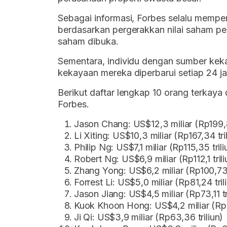
Sebagai informasi, Forbes selalu memper
berdasarkan pergerakkan nilai saham per
saham dibuka.
Sementara, individu dengan sumber kekay
kekayaan mereka diperbarui setiap 24 j
Berikut daftar lengkap 10 orang terkaya
Forbes.
Jason Chang: US$12,3 miliar (Rp199,8
Li Xiting: US$10,3 miliar (Rp167,34 tri
Philip Ng: US$7,1 miliar (Rp115,35 trili
Robert Ng: US$6,9 miliar (Rp112,1 trili
Zhang Yong: US$6,2 miliar (Rp100,73 t
Forrest Li: US$5,0 miliar (Rp81,24 tril
Jason Jiang: US$4,5 miliar (Rp73,11 tr
Kuok Khoon Hong: US$4,2 miliar (Rp6
Ji Qi: US$3,9 miliar (Rp63,36 triliun)