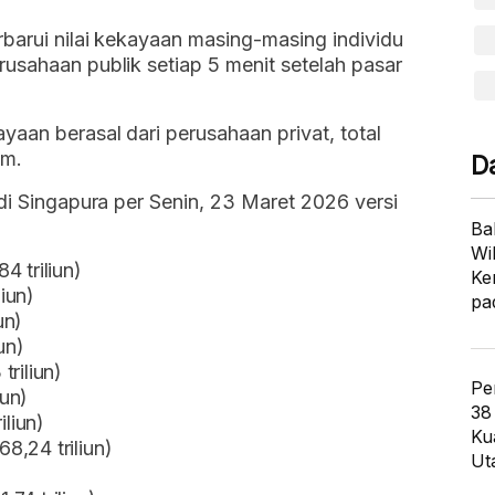
barui nilai kekayaan masing-masing individu
usahaan publik setiap 5 menit setelah pasar
aan berasal dari perusahaan privat, total
am.
D
 di Singapura per Senin, 23 Maret 2026 versi
Ba
Wi
4 triliun)
Ke
liun)
pa
un)
un)
riliun)
Pe
iun)
38
iliun)
Ku
8,24 triliun)
Ut