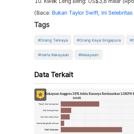
Kwek Leng Beng: US$3,8 miliar (Rp61,
(Baca:
Bukan Taylor Swift, Ini Selebrit
Tags
#orang Terkaya
#Orang Kaya Singapura
#
#Harta Kekayaan
#Kekayaan
Data Terkait