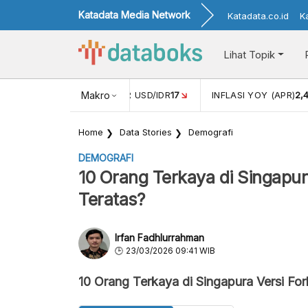
Katadata Media Network
Katadata.co.id
K
Lihat Topik
 (FEB)
1,16
NILAI TUKAR USD/IDR
Makro
17
INFLASI YOY (APR)
2,
Home
Data Stories
Demografi
DEMOGRAFI
10 Orang Terkaya di Singapur
Teratas?
Irfan Fadhlurrahman
23/03/2026 09:41 WIB
10 Orang Terkaya di Singapura Versi Fo