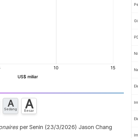
P
Gi
P
Ni
N
Ek
A
A
Im
Sedang
Besar
Ek
ionaires
per Senin (23/3/2026) Jason Chang
Im