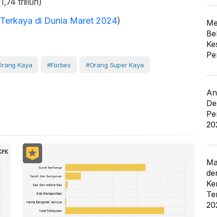
74 triliun)
as Terkaya di Dunia Maret 2024
)
Me
Be
Ke
Pe
orang Kaya
#Forbes
#Orang Super Kaya
An
De
Pe
20
Ma
de
Ke
Te
20