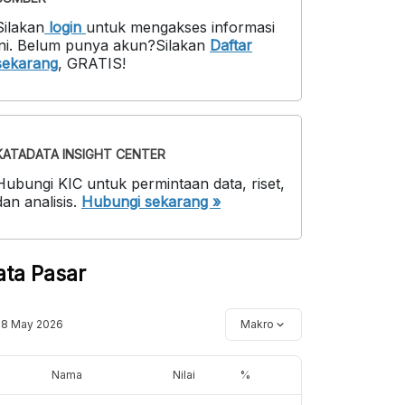
Silakan
login
untuk mengakses informasi
ni
.
Belum punya akun?
Silakan
Daftar
sekarang
,
GRATIS!
KATADATA INSIGHT CENTER
Hubungi KIC untuk permintaan data, riset,
dan analisis.
Hubungi sekarang »
ata Pasar
18 May 2026
Makro
Nama
Nilai
%