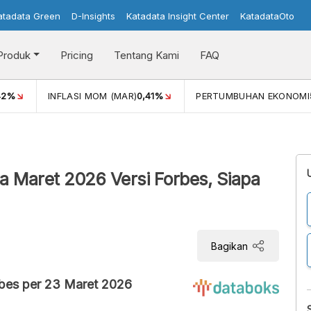
atadata Green
D-Insights
Katadata Insight Center
KatadataOto
Produk
Pricing
Tentang Kami
FAQ
42%
INFLASI MOM (MAR)
0,41%
PERTUMBUHAN EKONOMI
a Maret 2026 Versi Forbes, Siapa
Bagikan
rbes per 23 Maret 2026