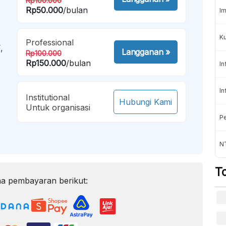
Rp100.000
Rp50.000
/bulan
Im
K
Professional
,
Langganan
»
Rp100.000
Rp150.000
/bulan
In
In
Institutional
Hubungi Kami
Untuk organisasi
Pe
NT
T
a pembayaran berikut: