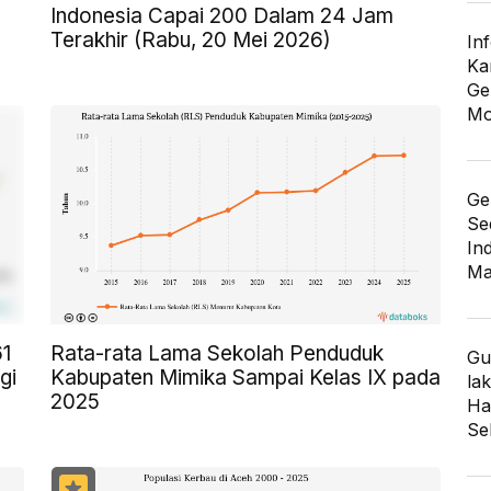
Indonesia Capai 200 Dalam 24 Jam
Terakhir (Rabu, 20 Mei 2026)
In
Ka
Ge
Mo
Ge
Se
In
Ma
61
Rata-rata Lama Sekolah Penduduk
Gu
gi
Kabupaten Mimika Sampai Kelas IX pada
lak
2025
Har
Se