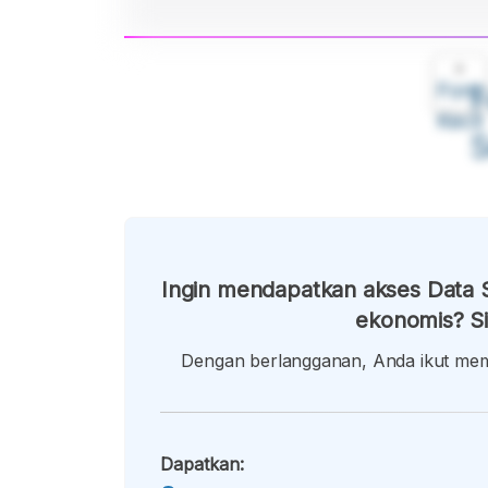
A
Font
F
Kecil
Ingin mendapatkan akses Data S
ekonomis? Si
Dengan berlangganan, Anda ikut memb
Dapatkan: