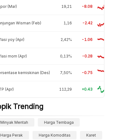
por (Mar)
19,21
-8.08
unjungan Wisman (Feb)
1,16
-2.42
flasi yoy (Apr)
2,42%
-1.06
flasi mom (Apr)
0,13%
-0.28
rsentase kemiskinan (Des)
7,50%
-0.75
P (Apr)
112,29
+0.43
opik Trending
Minyak Mentah
Harga Tembaga
Harga Perak
Harga Komoditas
Karet