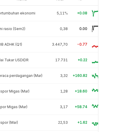
ertumbuhan ekonomi
5,11%
+0.08
ni rasio (Sem2)
0,38
0.00
DB ADHK (Q1)
3.447,70
-0.77
lai Tukar USDIDR
17.731
+0.22
eraca perdagangan (Mar)
3,32
+160.82
spor Migas (Mar)
1,28
+18.60
por Migas (Mar)
3,17
+58.74
spor (Mar)
22,53
+1.62