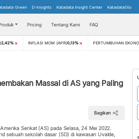
atadata Green
D-Insights
Katadata Insight Center
KatadataOto
Produk
Pricing
Tentang Kami
FAQ
)
2,42%
INFLASI MOM (APR)
0,13%
PERTUMBUHAN EKONO
enembakan Massal di AS yang Paling
Bagikan
 Amerika Serikat (AS) pada Selasa, 24 Mei 2022.
rid sebuah sekolah dasar (SD) di kawasan Uvalde,