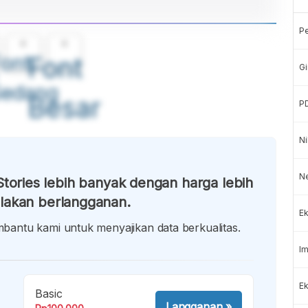
P
A
A
ont
Font
Gi
Sedang
Besar
P
Ni
N
tories lebih banyak dengan harga lebih
lakan berlangganan.
Ek
antu kami untuk menyajikan data berkualitas.
Im
Ek
Basic
Langganan
»