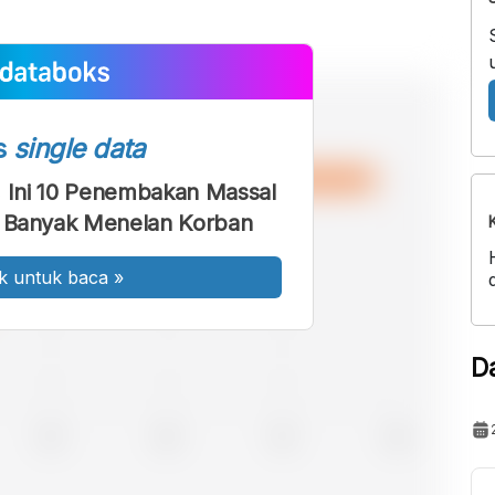
s
single data
, Ini 10 Penembakan Massal
g Banyak Menelan Korban
k untuk baca
»
D