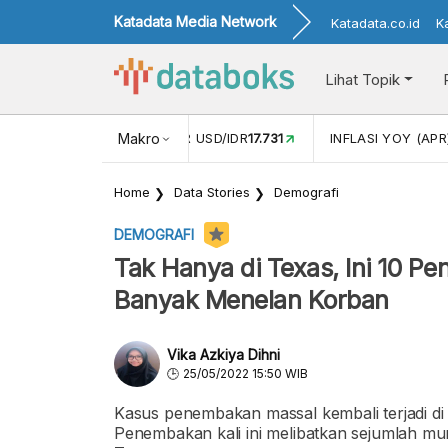
Katadata Media Network
Katadata.co.id
K
Lihat Topik
 (FEB)
1,16
NILAI TUKAR USD/IDR
Makro
17.731
INFLASI YOY (APR
Home
Data Stories
Demografi
DEMOGRAFI
Tak Hanya di Texas, Ini 10 P
Banyak Menelan Korban
Vika Azkiya Dihni
25/05/2022 15:50 WIB
Kasus penembakan massal kembali terjadi di
Penembakan kali ini melibatkan sejumlah mu