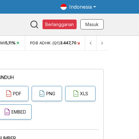
Indonesia
Berlangganan
Masuk
MI
5,11%
PDB ADHK (Q1)
3.447,70
GINI RASIO (SEM2)
0,38
UNDUH
PDF
PNG
XLS
EMBED
SUMBER