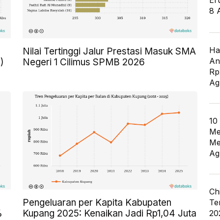
Er
8 
Ha
Nilai Tertinggi Jalur Prestasi Masuk SMA
An
)
Negeri 1 Cilimus SPMB 2026
Rp
Ag
10
Me
Me
Ag
Ch
Pengeluaran per Kapita Kabupaten
Te
%
Kupang 2025: Kenaikan Jadi Rp1,04 Juta
20