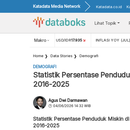
Katadata Media Network
Katadata.co.id
K
Lihat Topik
(MEI)
1,38
NILAI TUKAR USD/IDR
Makro
17.935
INFLASI YOY (JUL
Home
Data Stories
Demografi
DEMOGRAFI
Statistik Persentase Pendud
2016-2025
Agus Dwi Darmawan
04/06/2026 14:32 WIB
Statistik Persentase Penduduk Miskin 
2016-2025