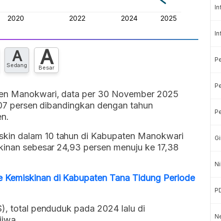
In
In
A
A
P
Sedang
Besar
Pe
ten Manokwari, data per 30 November 2025
 1,07 persen dibandingkan dengan tahun
Pe
en.
kin dalam 10 tahun di Kabupaten Manokwari
Gi
skinan sebesar 24,93 persen menuju ke 17,38
Ni
 Kemiskinan di Kabupaten Tana Tidung Periode
P
), total penduduk pada 2024 lalu di
Ne
jiwa.