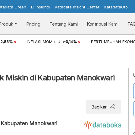
atadata Green
D-Insights
Katadata Insight Center
KatadataOto
Produk
Pricing
Tentang Kami
Kontribusi Kami
FA
)
2,88%
INFLASI MOM (JUL)
-0,14%
PERTUMBUHAN EKON
uk Miskin di Kabupaten Manokwari
Bagikan
di Kabupaten Manokwari