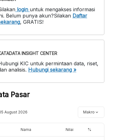
Silakan
login
untuk mengakses informasi
ni
.
Belum punya akun?
Silakan
Daftar
sekarang
,
GRATIS!
KATADATA INSIGHT CENTER
Hubungi KIC untuk permintaan data, riset,
dan analisis.
Hubungi sekarang »
ata Pasar
05 August 2026
Makro
Nama
Nilai
%