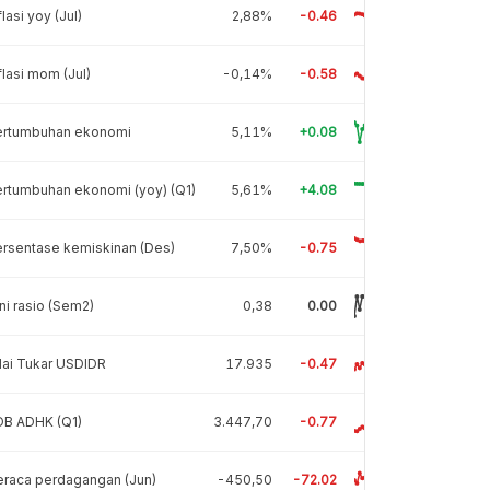
flasi yoy (Jul)
2,88%
-0.46
flasi mom (Jul)
-0,14%
-0.58
ertumbuhan ekonomi
5,11%
+0.08
rtumbuhan ekonomi (yoy) (Q1)
5,61%
+4.08
rsentase kemiskinan (Des)
7,50%
-0.75
ni rasio (Sem2)
0,38
0.00
lai Tukar USDIDR
17.935
-0.47
DB ADHK (Q1)
3.447,70
-0.77
raca perdagangan (Jun)
-450,50
-72.02