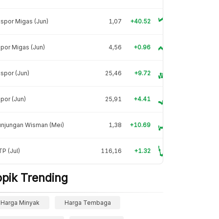
spor Migas (Jun)
1,07
+40.52
por Migas (Jun)
4,56
+0.96
spor (Jun)
25,46
+9.72
por (Jun)
25,91
+4.41
unjungan Wisman (Mei)
1,38
+10.69
P (Jul)
116,16
+1.32
opik Trending
Harga Minyak
Harga Tembaga