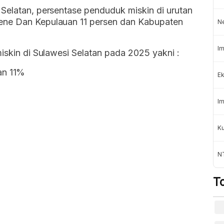
Selatan, persentase penduduk miskin di urutan
ene Dan Kepulauan 11 persen dan Kabupaten
N
Im
iskin di Sulawesi Selatan pada 2025 yakni :
an 11%
Ek
Im
K
NT
T