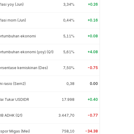
flasi yoy (Jun)
3,34%
+0.26
flasi mom (Jun)
0,44%
+0.16
ertumbuhan ekonomi
5,11%
+0.08
rtumbuhan ekonomi (yoy) (Q1)
5,61%
+4.08
rsentase kemiskinan (Des)
7,50%
-0.75
ni rasio (Sem2)
0,38
0.00
lai Tukar USDIDR
17.998
+0.40
DB ADHK (Q1)
3.447,70
-0.77
spor Migas (Mei)
758,10
-34.38