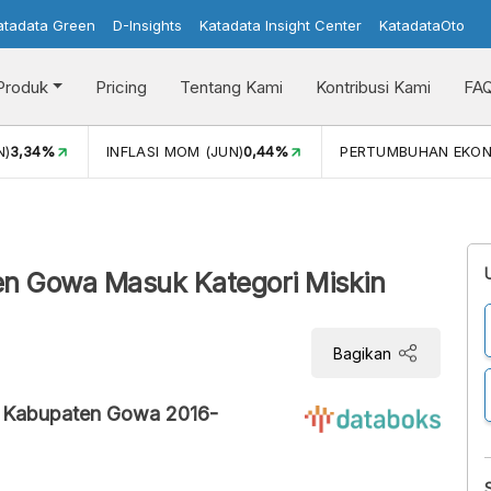
atadata Green
D-Insights
Katadata Insight Center
KatadataOto
Produk
Pricing
Tentang Kami
Kontribusi Kami
FA
N)
3,34%
INFLASI MOM (JUN)
0,44%
PERTUMBUHAN EKO
n Gowa Masuk Kategori Miskin
Bagikan
di Kabupaten Gowa 2016-