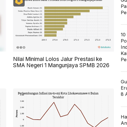
Gu
Pa
Pe
10
Po
In
Ka
Nilai Minimal Lolos Jalur Prestasi ke
Pe
SMA Negeri 1 Mangunjaya SPMB 2026
Gu
Er
8 
Ha
An