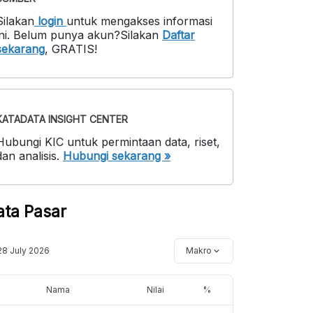
Silakan
login
untuk mengakses informasi
ni
.
Belum punya akun?
Silakan
Daftar
sekarang
,
GRATIS!
KATADATA INSIGHT CENTER
Hubungi KIC untuk permintaan data, riset,
dan analisis.
Hubungi sekarang »
ata Pasar
28 July 2026
Makro
Nama
Nilai
%