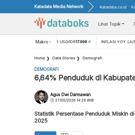
Katadata Media Network
Katadata.co.id
K
Lihat Topik
 (MEI)
1,38
NILAI TUKAR USD/IDR
Makro
17.998
INFLASI YOY (JU
Home
Data Stories
Demografi
DEMOGRAFI
6,64% Penduduk di Kabupate
Agus Dwi Darmawan
27/05/2026 14:29 WIB
Statistik Persentase Penduduk Miskin 
2025