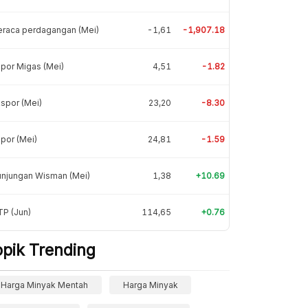
eraca perdagangan (Mei)
-1,61
-1,907.18
por Migas (Mei)
4,51
-1.82
spor (Mei)
23,20
-8.30
por (Mei)
24,81
-1.59
unjungan Wisman (Mei)
1,38
+10.69
P (Jun)
114,65
+0.76
opik Trending
Harga Minyak Mentah
Harga Minyak