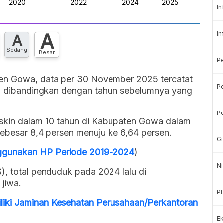
In
A
In
A
Sedang
Besar
P
en Gowa, data per 30 November 2025 tercatat
Pe
sen dibandingkan dengan tahun sebelumnya yang
Pe
kin dalam 10 tahun di Kabupaten Gowa dalam
sebesar 8,4 persen menuju ke 6,64 persen.
Gi
ggunakan HP Periode 2019-2024
)
Ni
), total penduduk pada 2024 lalu di
 jiwa.
P
iki Jaminan Kesehatan Perusahaan/Perkantoran
Ek