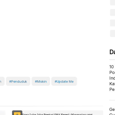
D
10
Po
In
n
#Penduduk
#Miskin
#Update Me
Ka
Pe
Ge