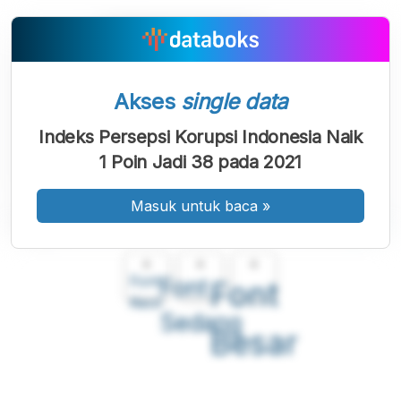
Akses
single data
Indeks Persepsi Korupsi Indonesia Naik
1 Poin Jadi 38 pada 2021
Masuk untuk baca
»
A
A
A
Font
Font
Font
Kecil
Sedang
Besar