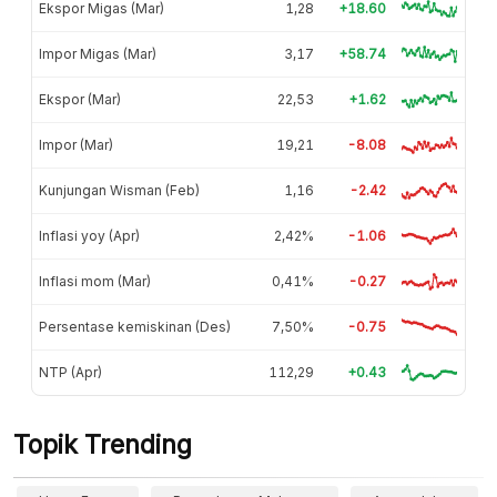
Ekspor Migas (Mar)
1,28
+18.60
Impor Migas (Mar)
3,17
+58.74
Ekspor (Mar)
22,53
+1.62
Impor (Mar)
19,21
-8.08
Kunjungan Wisman (Feb)
1,16
-2.42
Inflasi yoy (Apr)
2,42%
-1.06
Inflasi mom (Mar)
0,41%
-0.27
Persentase kemiskinan (Des)
7,50%
-0.75
NTP (Apr)
112,29
+0.43
Topik Trending