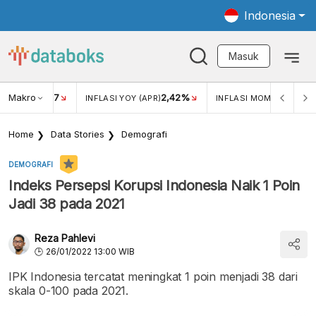
Indonesia
Masuk
Makro
17
2,42%
0,4
KAR USD/IDR
INFLASI YOY (APR)
INFLASI MOM (MAR)
Home
Data Stories
Demografi
DEMOGRAFI
Indeks Persepsi Korupsi Indonesia Naik 1 Poin
Jadi 38 pada 2021
Reza Pahlevi
26/01/2022 13:00 WIB
IPK Indonesia tercatat meningkat 1 poin menjadi 38 dari
skala 0-100 pada 2021.