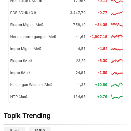
Nilai Tukar USDIDR
17.985
-0.11
PDB ADHK (Q1)
3.447,70
-0.77
Ekspor Migas (Mei)
758,10
-34.38
Neraca perdagangan (Mei)
-1,61
-1,907.18
Impor Migas (Mei)
4,51
-1.82
Ekspor (Mei)
23,20
-8.30
Impor (Mei)
24,81
-1.59
Kunjungan Wisman (Mei)
1,38
+10.69
NTP (Jun)
114,65
+0.76
Topik Trending
Brasil
BMKG