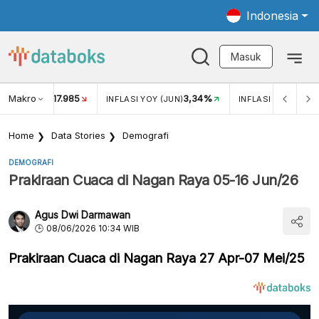
Indonesia
Masuk
Makro
17.985
3,34%
UKAR USD/IDR
INFLASI YOY (JUN)
INFLASI MOM (JUN
Home
Data Stories
Demografi
DEMOGRAFI
Prakiraan Cuaca di Nagan Raya 05-16 Jun/26
Agus Dwi Darmawan
08/06/2026 10:34 WIB
Prakiraan Cuaca di Nagan Raya 27 Apr-07 Mei/25