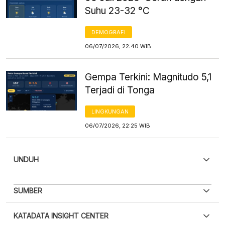
Suhu 23-32 °C
DEMOGRAFI
06/07/2026, 22:40 WIB
Gempa Terkini: Magnitudo 5,1
Terjadi di Tonga
LINGKUNGAN
06/07/2026, 22:25 WIB
UNDUH
PDF
PNG
SUMBER
Silakan
login
untuk mengakses informasi ini
.
Belum
XLS
EMBED
KATADATA INSIGHT CENTER
punya akun?
Silakan
Daftar sekarang
,
GRATIS!