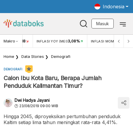
Indonesia
Masuk
Makro
18
3,08%
0,2
UKAR USD/IDR
INFLASI YOY (MEI)
INFLASI MOM (MEI)
Home
Data Stories
Demografi
DEMOGRAFI
Calon Ibu Kota Baru, Berapa Jumlah
Penduduk Kalimantan Timur?
Dwi Hadya Jayani
23/08/2019 09:00 WIB
Hingga 2045, diproyeksikan pertumbuhan penduduk
Kaltim setiap lima tahun meningkat rata-rata 4,41%.