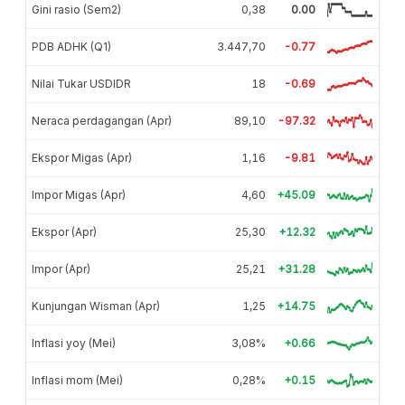
Gini rasio (Sem2)
0,38
0.00
PDB ADHK (Q1)
3.447,70
-0.77
Nilai Tukar USDIDR
18
-0.69
Neraca perdagangan (Apr)
89,10
-97.32
Ekspor Migas (Apr)
1,16
-9.81
Impor Migas (Apr)
4,60
+45.09
Ekspor (Apr)
25,30
+12.32
Impor (Apr)
25,21
+31.28
Kunjungan Wisman (Apr)
1,25
+14.75
Inflasi yoy (Mei)
3,08%
+0.66
Inflasi mom (Mei)
0,28%
+0.15