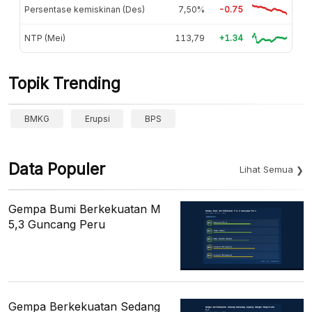
Persentase kemiskinan (Des)
7,50%
-0.75
NTP (Mei)
113,79
+1.34
Topik Trending
BMKG
Erupsi
BPS
Data Populer
Lihat Semua
Gempa Bumi Berkekuatan M
5,3 Guncang Peru
Gempa Berkekuatan Sedang