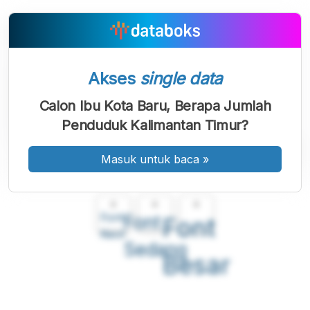
Akses
single data
Calon Ibu Kota Baru, Berapa Jumlah
Penduduk Kalimantan Timur?
Masuk untuk baca
»
A
A
A
Font
Font
Font
Kecil
Sedang
Besar