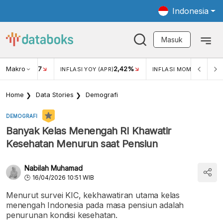
Indonesia
Masuk
Makro
17
2,42%
0,4
KAR USD/IDR
INFLASI YOY (APR)
INFLASI MOM (MAR)
Home
Data Stories
Demografi
DEMOGRAFI
Banyak Kelas Menengah RI Khawatir
Kesehatan Menurun saat Pensiun
Nabilah Muhamad
16/04/2026 10:51 WIB
Menurut survei KIC, kekhawatiran utama kelas
menengah Indonesia pada masa pensiun adalah
penurunan kondisi kesehatan.