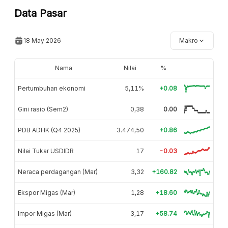
Data Pasar
18 May 2026
Makro
Nama
Nilai
%
Pertumbuhan ekonomi
5,11%
+0.08
Gini rasio (Sem2)
0,38
0.00
PDB ADHK (Q4 2025)
3.474,50
+0.86
Nilai Tukar USDIDR
17
-0.03
Neraca perdagangan (Mar)
3,32
+160.82
Ekspor Migas (Mar)
1,28
+18.60
Impor Migas (Mar)
3,17
+58.74