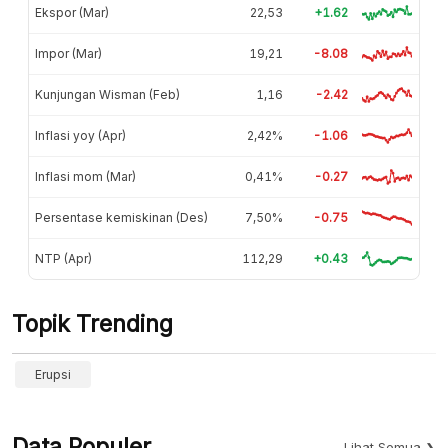
Ekspor (Mar)
22,53
+1.62
Impor (Mar)
19,21
-8.08
Kunjungan Wisman (Feb)
1,16
-2.42
Inflasi yoy (Apr)
2,42%
-1.06
Inflasi mom (Mar)
0,41%
-0.27
Persentase kemiskinan (Des)
7,50%
-0.75
NTP (Apr)
112,29
+0.43
Topik Trending
Erupsi
Data Populer
Lihat Semua