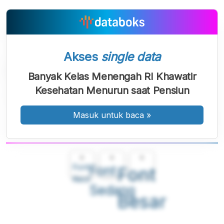
Akses
single data
Banyak Kelas Menengah RI Khawatir
Kesehatan Menurun saat Pensiun
Masuk untuk baca
»
A
A
A
Font
Font
Font
Kecil
Sedang
Besar