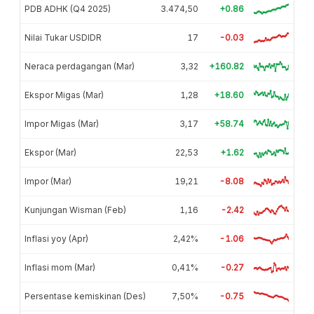
PDB ADHK (Q4 2025)
3.474,50
+0.86
Nilai Tukar USDIDR
17
-0.03
Neraca perdagangan (Mar)
3,32
+160.82
Ekspor Migas (Mar)
1,28
+18.60
Impor Migas (Mar)
3,17
+58.74
Ekspor (Mar)
22,53
+1.62
Impor (Mar)
19,21
-8.08
Kunjungan Wisman (Feb)
1,16
-2.42
Inflasi yoy (Apr)
2,42%
-1.06
Inflasi mom (Mar)
0,41%
-0.27
Persentase kemiskinan (Des)
7,50%
-0.75