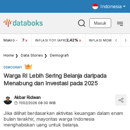
Indonesia
Masuk
Makro
17
2,42%
0,4
KAR USD/IDR
INFLASI YOY (APR)
INFLASI MOM (MAR)
Home
Data Stories
Demografi
DEMOGRAFI
Warga RI Lebih Sering Belanja daripada
Menabung dan Investasi pada 2025
Akbar Ridwan
11/02/2026 08:30 WIB
Jika dilihat berdasarkan aktivitas keuangan dalam enam
bulan terakhir, mayoritas warga Indonesia
menghabiskan uang untuk belanja.