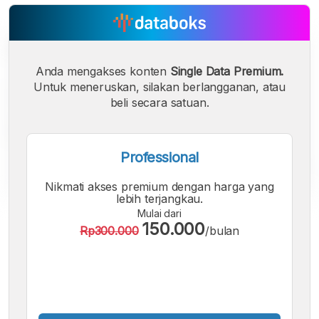
Anda mengakses konten
Single Data Premium.
Untuk meneruskan, silakan berlangganan, atau
beli secara satuan.
Professional
Nikmati akses premium dengan harga yang
lebih terjangkau.
Mulai dari
A
A
A
150.000
Rp300.000
/bulan
Font
Font
Font
Kecil
Sedang
Besar