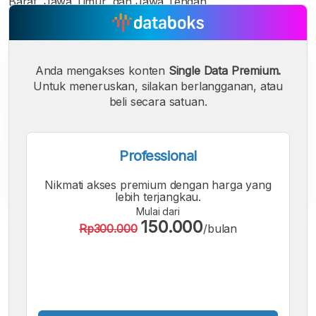
Barat, Jawa Timur, dan Jawa Tengah.
Anda mengakses konten
Single Data Premium.
Untuk meneruskan, silakan berlangganan, atau
beli secara satuan.
Professional
Nikmati akses premium dengan harga yang
lebih terjangkau.
Mulai dari
150.000
Rp300.000
/bulan
A
A
A
Font
Font
Font
Kecil
Sedang
Besar