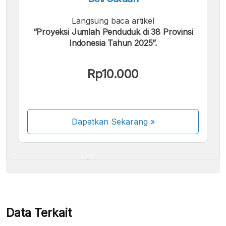
Langsung baca artikel
“Proyeksi Jumlah Penduduk di 38 Provinsi
Indonesia Tahun 2025”.
Kami menerima pembayaran berikut:
Rp10.000
Dapatkan Sekarang
»
Beberapa metode pembayaran masih dalam
proses aktivasi.
Data Terkait