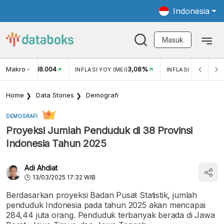
Indonesia
Masuk
Makro
18.004
3,08%
UKAR USD/IDR
INFLASI YOY (MEI)
INFLASI MOM (MEI)
Home
Data Stories
Demografi
DEMOGRAFI
Proyeksi Jumlah Penduduk di 38 Provinsi
Indonesia Tahun 2025
Adi Ahdiat
13/03/2025 17:32 WIB
Berdasarkan proyeksi Badan Pusat Statistik, jumlah
penduduk Indonesia pada tahun 2025 akan mencapai
284,44 juta orang. Penduduk terbanyak berada di Jawa