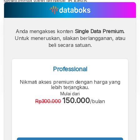
sebelumnya yang terdapat 16 kasus.
Anda mengakses konten
Single Data Premium.
Untuk meneruskan, silakan berlangganan, atau
beli secara satuan.
Professional
Nikmati akses premium dengan harga yang
lebih terjangkau.
Mulai dari
150.000
Rp300.000
/bulan
A
A
A
Font
Font
Font
Kecil
Sedang
Besar