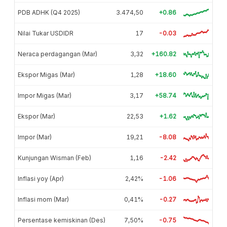
PDB ADHK (Q4 2025)
3.474,50
+0.86
Nilai Tukar USDIDR
17
-0.03
Neraca perdagangan (Mar)
3,32
+160.82
Ekspor Migas (Mar)
1,28
+18.60
Impor Migas (Mar)
3,17
+58.74
Ekspor (Mar)
22,53
+1.62
Impor (Mar)
19,21
-8.08
Kunjungan Wisman (Feb)
1,16
-2.42
Inflasi yoy (Apr)
2,42%
-1.06
Inflasi mom (Mar)
0,41%
-0.27
Persentase kemiskinan (Des)
7,50%
-0.75