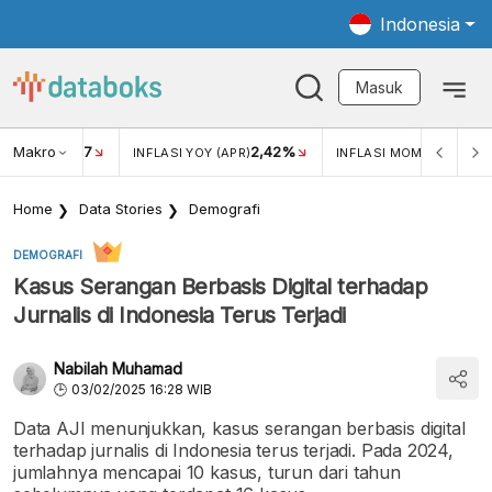
Indonesia
Masuk
Makro
17
2,42%
0,4
KAR USD/IDR
INFLASI YOY (APR)
INFLASI MOM (MAR)
Home
Data Stories
Demografi
DEMOGRAFI
Kasus Serangan Berbasis Digital terhadap
Jurnalis di Indonesia Terus Terjadi
Nabilah Muhamad
03/02/2025 16:28 WIB
Data AJI menunjukkan, kasus serangan berbasis digital
terhadap jurnalis di Indonesia terus terjadi. Pada 2024,
jumlahnya mencapai 10 kasus, turun dari tahun