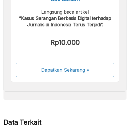
Langsung baca artikel
“Kasus Serangan Berbasis Digital terhadap
Jurnalis di Indonesia Terus Terjadi”.
Kami menerima pembayaran berikut:
Rp10.000
Dapatkan Sekarang
»
Beberapa metode pembayaran masih dalam
proses aktivasi.
Data Terkait