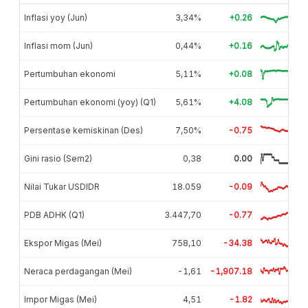
Inflasi yoy (Jun)
3,34%
+0.26
Inflasi mom (Jun)
0,44%
+0.16
Pertumbuhan ekonomi
5,11%
+0.08
Pertumbuhan ekonomi (yoy) (Q1)
5,61%
+4.08
Persentase kemiskinan (Des)
7,50%
-0.75
Gini rasio (Sem2)
0,38
0.00
Nilai Tukar USDIDR
18.059
-0.09
PDB ADHK (Q1)
3.447,70
-0.77
Ekspor Migas (Mei)
758,10
-34.38
Neraca perdagangan (Mei)
-1,61
-1,907.18
Impor Migas (Mei)
4,51
-1.82