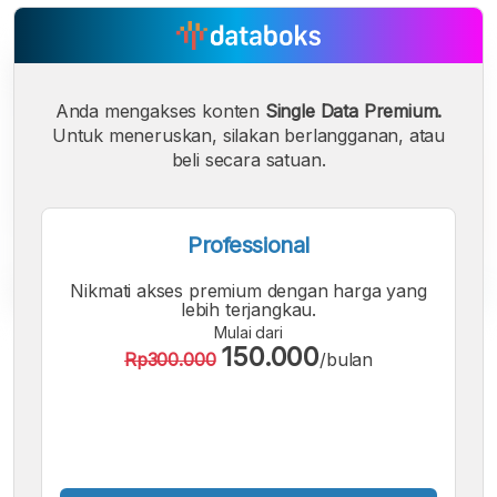
Anda mengakses konten
Single Data Premium.
Untuk meneruskan, silakan berlangganan, atau
beli secara satuan.
Professional
Nikmati akses premium dengan harga yang
lebih terjangkau.
Mulai dari
A
A
A
150.000
Rp300.000
/bulan
Font
Font
Font
Kecil
Sedang
Besar