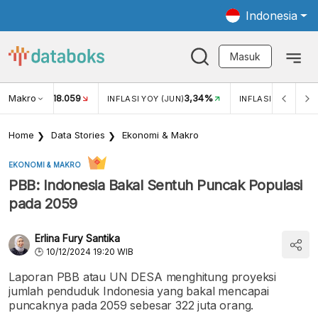
Indonesia
Masuk
Makro
18.059
3,34%
UKAR USD/IDR
INFLASI YOY (JUN)
INFLASI MOM (JUN
Home
Data Stories
Ekonomi & Makro
EKONOMI & MAKRO
PBB: Indonesia Bakal Sentuh Puncak Populasi
pada 2059
Erlina Fury Santika
10/12/2024 19:20 WIB
Laporan PBB atau UN DESA menghitung proyeksi
jumlah penduduk Indonesia yang bakal mencapai
puncaknya pada 2059 sebesar 322 juta orang.