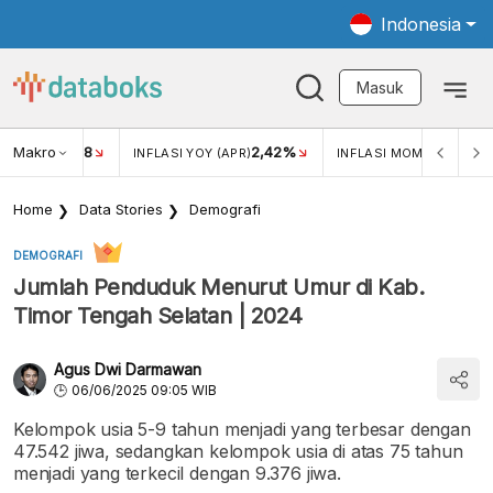
Indonesia
Masuk
Makro
18
2,42%
0,1
KAR USD/IDR
INFLASI YOY (APR)
INFLASI MOM (APR)
Home
Data Stories
Demografi
DEMOGRAFI
Jumlah Penduduk Menurut Umur di Kab.
Timor Tengah Selatan | 2024
Agus Dwi Darmawan
06/06/2025 09:05 WIB
Kelompok usia 5-9 tahun menjadi yang terbesar dengan
47.542 jiwa, sedangkan kelompok usia di atas 75 tahun
menjadi yang terkecil dengan 9.376 jiwa.