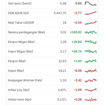
Gini rasio (Sem2)
0,38
0.00
PDB ADHK (Q1)
3.447,70
-0.77
Nilai Tukar USDIDR
18
-0.54
Neraca perdagangan (Mar)
3,32
+160.82
Ekspor Migas (Mar)
1,28
+18.60
Impor Migas (Mar)
3,17
+58.74
Ekspor (Mar)
22,53
+1.62
Impor (Mar)
19,21
-8.08
Kunjungan Wisman (Feb)
1,16
-2.42
Inflasi yoy (Apr)
2,42%
-1.06
Inflasi mom (Apr)
0,13%
-0.28