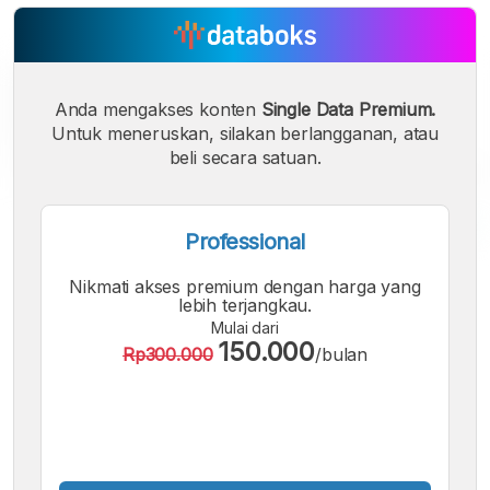
Anda mengakses konten
Single Data Premium.
Untuk meneruskan, silakan berlangganan, atau
beli secara satuan.
Professional
A
A
A
Nikmati akses premium dengan harga yang
Font
Font
Font
lebih terjangkau.
Kecil
Mulai dari
Sedang
150.000
Besar
Rp300.000
/bulan