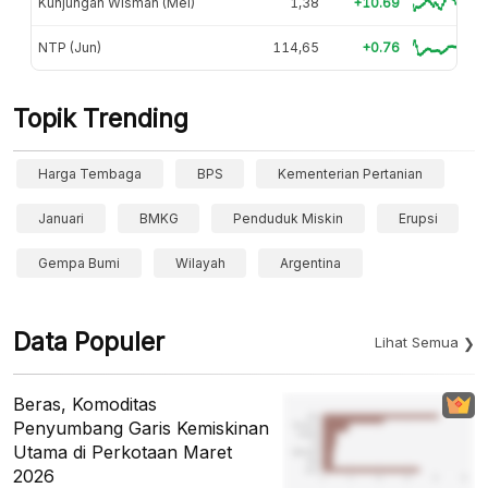
Kunjungan Wisman (Mei)
1,38
+10.69
NTP (Jun)
114,65
+0.76
Topik Trending
Harga Tembaga
BPS
Kementerian Pertanian
Januari
BMKG
Penduduk Miskin
Erupsi
Gempa Bumi
Wilayah
Argentina
Data Populer
Lihat Semua
Beras, Komoditas
Penyumbang Garis Kemiskinan
Utama di Perkotaan Maret
2026