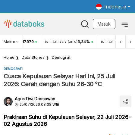
Indonesia
Masuk
Makro
17.979
3,34%
UKAR USD/IDR
INFLASI YOY (JUN)
INFLASI MOM (JUN
Home
Data Stories
Demografi
DEMOGRAFI
Cuaca Kepulauan Selayar Hari Ini, 25 Juli
2026: Cerah dengan Suhu 26-30 °C
Agus Dwi Darmawan
25/07/2026 08:38 WIB
Prakiraan Suhu di Kepulauan Selayar, 22 Juli 2026-
02 Agustus 2026