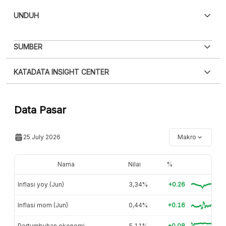
UNDUH
PDF
PNG
SUMBER
Silakan
login
untuk mengakses informasi ini
.
Belum
XLS
EMBED
KATADATA INSIGHT CENTER
punya akun?
Silakan
Daftar sekarang
,
GRATIS!
Hubungi sekarang »
Data Pasar
25 July 2026
Makro
Nama
Nilai
%
Inflasi yoy (Jun)
3,34%
+0.26
Inflasi mom (Jun)
0,44%
+0.16
Pertumbuhan ekonomi
5,11%
+0.08