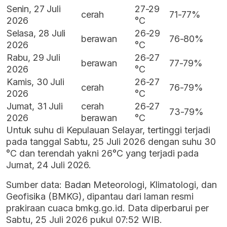
Senin, 27 Juli
27-29
cerah
71-77%
2026
°C
Selasa, 28 Juli
26-29
berawan
76-80%
2026
°C
Rabu, 29 Juli
26-27
berawan
77-79%
2026
°C
Kamis, 30 Juli
26-27
cerah
76-79%
2026
°C
Jumat, 31 Juli
cerah
26-27
73-79%
2026
berawan
°C
Untuk suhu di Kepulauan Selayar, tertinggi terjadi
pada tanggal Sabtu, 25 Juli 2026 dengan suhu 30
°C dan terendah yakni 26°C yang terjadi pada
Jumat, 24 Juli 2026.
Sumber data: Badan Meteorologi, Klimatologi, dan
Geofisika (BMKG), dipantau dari laman resmi
prakiraan cuaca bmkg.go.id. Data diperbarui per
Sabtu, 25 Juli 2026 pukul 07:52 WIB.