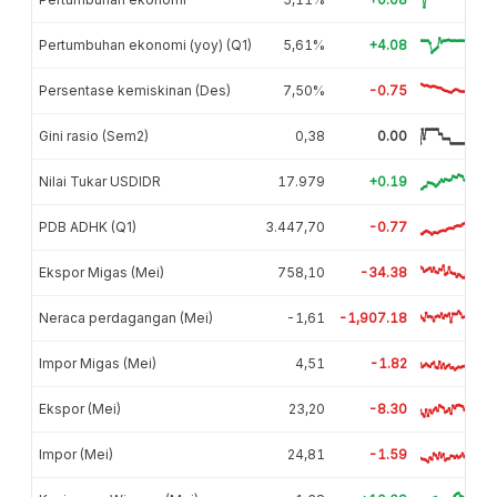
Pertumbuhan ekonomi (yoy) (Q1)
5,61%
+4.08
Persentase kemiskinan (Des)
7,50%
-0.75
Gini rasio (Sem2)
0,38
0.00
Nilai Tukar USDIDR
17.979
+0.19
PDB ADHK (Q1)
3.447,70
-0.77
Ekspor Migas (Mei)
758,10
-34.38
Neraca perdagangan (Mei)
-1,61
-1,907.18
Impor Migas (Mei)
4,51
-1.82
Ekspor (Mei)
23,20
-8.30
Impor (Mei)
24,81
-1.59