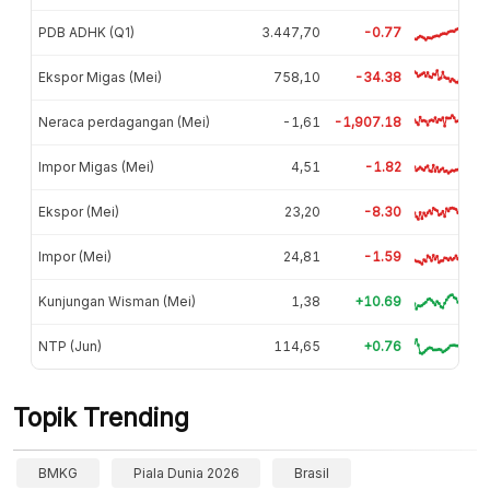
PDB ADHK (Q1)
3.447,70
-0.77
Ekspor Migas (Mei)
758,10
-34.38
Neraca perdagangan (Mei)
-1,61
-1,907.18
Impor Migas (Mei)
4,51
-1.82
Ekspor (Mei)
23,20
-8.30
Impor (Mei)
24,81
-1.59
Kunjungan Wisman (Mei)
1,38
+10.69
NTP (Jun)
114,65
+0.76
Topik Trending
BMKG
Piala Dunia 2026
Brasil