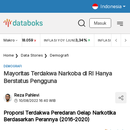
Indonesia
Masuk
Makro
18.059
3,34%
UKAR USD/IDR
INFLASI YOY (JUN)
INFLASI MOM (JUN
Home
Data Stories
Demografi
DEMOGRAFI
Mayoritas Terdakwa Narkoba di RI Hanya
Berstatus Pengguna
Reza Pahlevi
10/08/2022 16:40 WIB
Proporsi Terdakwa Peredaran Gelap Narkotika
Berdasarkan Perannya (2016-2020)