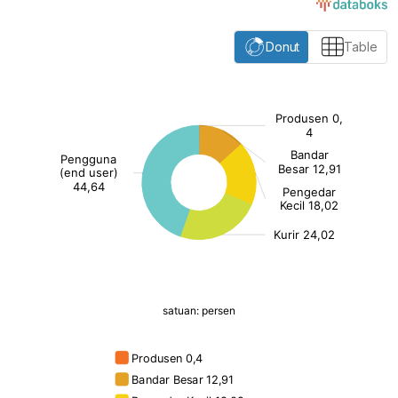
Donut
Table
:
[/]
()