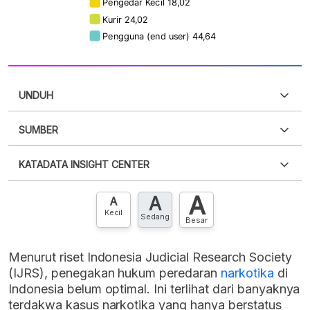
UNDUH
SUMBER
PDF
PNG
Silakan
login
untuk mengakses informasi ini
.
Belum
KATADATA INSIGHT CENTER
punya akun?
Silakan
Daftar sekarang
,
GRATIS!
XLS
EMBED
A
A
Hubungi sekarang »
A
Kecil
Sedang
Besar
Menurut riset Indonesia Judicial Research Society
(IJRS), penegakan hukum peredaran
narkotika
di
Indonesia belum optimal. Ini terlihat dari banyaknya
terdakwa kasus narkotika yang hanya berstatus