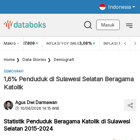
Indonesia
Masuk
Makro
17.809
3,08%
UKAR USD/IDR
INFLASI YOY (MEI)
INFLASI MOM (MEI)
Home
Data Stories
Demografi
DEMOGRAFI
1,6% Penduduk di Sulawesi Selatan Beragama
Katolik
Agus Dwi Darmawan
10/06/2026 14:15 WIB
Statistik Penduduk Beragama Katolik di Sulawesi
Selatan 2015-2024