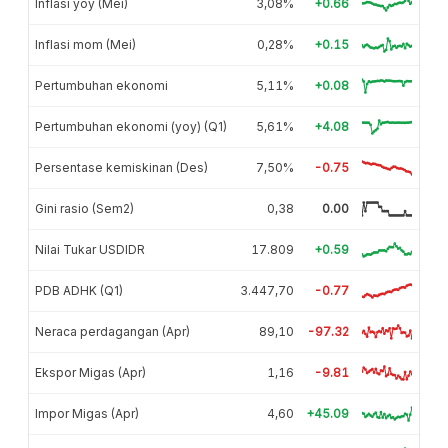
Inflasi yoy (Mei)
3,08%
+0.66
Inflasi mom (Mei)
0,28%
+0.15
Pertumbuhan ekonomi
5,11%
+0.08
Pertumbuhan ekonomi (yoy) (Q1)
5,61%
+4.08
Persentase kemiskinan (Des)
7,50%
-0.75
Gini rasio (Sem2)
0,38
0.00
Nilai Tukar USDIDR
17.809
+0.59
PDB ADHK (Q1)
3.447,70
-0.77
Neraca perdagangan (Apr)
89,10
-97.32
Ekspor Migas (Apr)
1,16
-9.81
Impor Migas (Apr)
4,60
+45.09