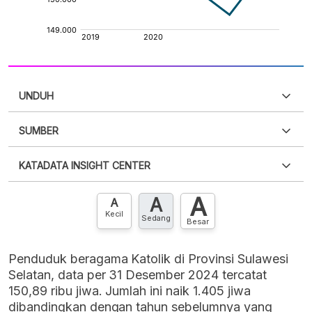
UNDUH
SUMBER
PDF
PNG
Silakan
login
untuk mengakses informasi ini
.
Belum
KATADATA INSIGHT CENTER
punya akun?
Silakan
Daftar sekarang
,
GRATIS!
XLS
EMBED
A
A
Hubungi sekarang »
A
Kecil
Sedang
Besar
Penduduk beragama Katolik di Provinsi Sulawesi
Selatan, data per 31 Desember 2024 tercatat
150,89 ribu jiwa. Jumlah ini naik 1.405 jiwa
dibandingkan dengan tahun sebelumnya yang