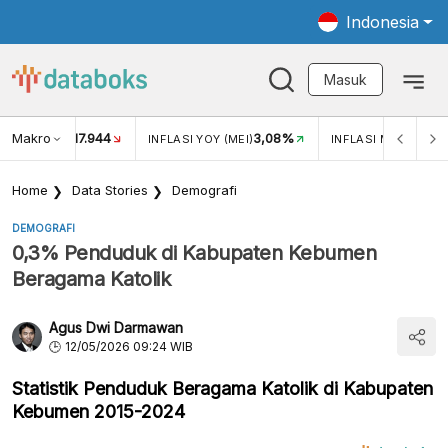
Indonesia
Masuk
Makro
17.944
3,08%
UKAR USD/IDR
INFLASI YOY (MEI)
INFLASI MOM (MEI)
Home
Data Stories
Demografi
DEMOGRAFI
0,3% Penduduk di Kabupaten Kebumen
Beragama Katolik
Agus Dwi Darmawan
12/05/2026 09:24 WIB
Statistik Penduduk Beragama Katolik di Kabupaten
Kebumen 2015-2024