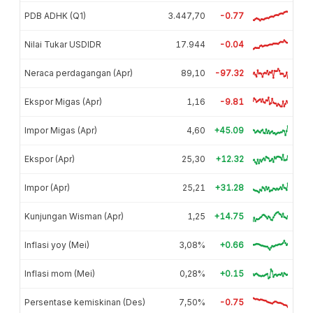
PDB ADHK (Q1)
3.447,70
-0.77
Nilai Tukar USDIDR
17.944
-0.04
Neraca perdagangan (Apr)
89,10
-97.32
Ekspor Migas (Apr)
1,16
-9.81
Impor Migas (Apr)
4,60
+45.09
Ekspor (Apr)
25,30
+12.32
Impor (Apr)
25,21
+31.28
Kunjungan Wisman (Apr)
1,25
+14.75
Inflasi yoy (Mei)
3,08%
+0.66
Inflasi mom (Mei)
0,28%
+0.15
Persentase kemiskinan (Des)
7,50%
-0.75