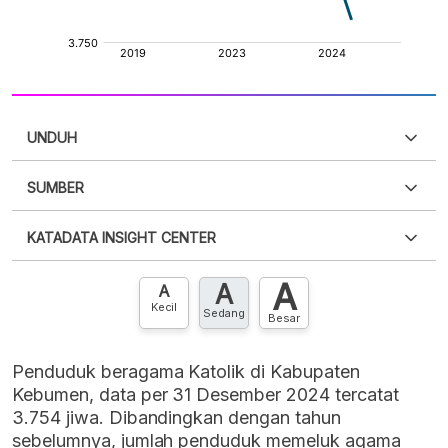
UNDUH
SUMBER
PDF
PNG
Silakan
login
untuk mengakses informasi ini
.
Belum
KATADATA INSIGHT CENTER
punya akun?
Silakan
Daftar sekarang
,
GRATIS!
XLS
EMBED
A
A
Hubungi sekarang »
A
Kecil
Sedang
Besar
Penduduk beragama Katolik di Kabupaten
Kebumen, data per 31 Desember 2024 tercatat
3.754 jiwa. Dibandingkan dengan tahun
sebelumnya, jumlah penduduk memeluk agama