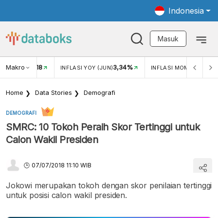
Indonesia
Masuk
Makro
18
3,34%
0,
UKAR USD/IDR
INFLASI YOY (JUN)
INFLASI MOM (JUN)
Home
Data Stories
Demografi
DEMOGRAFI
SMRC: 10 Tokoh Peraih Skor Tertinggi untuk
Calon Wakil Presiden
07/07/2018 11:10 WIB
Jokowi merupakan tokoh dengan skor penilaian tertinggi
untuk posisi calon wakil presiden.