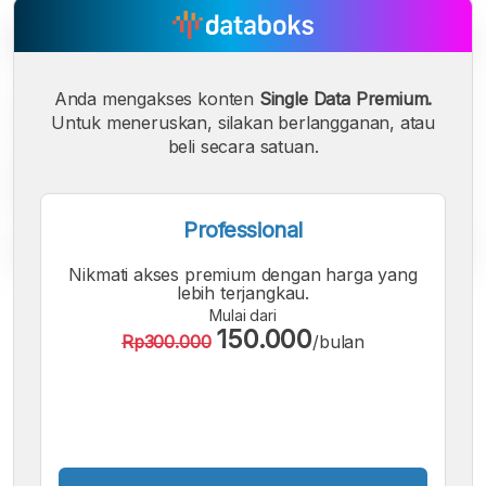
Anda mengakses konten
Single Data Premium.
Untuk meneruskan, silakan berlangganan, atau
beli secara satuan.
Professional
Nikmati akses premium dengan harga yang
lebih terjangkau.
A
A
A
Mulai dari
Font
Font
Font
150.000
Rp300.000
/bulan
Kecil
Sedang
Besar