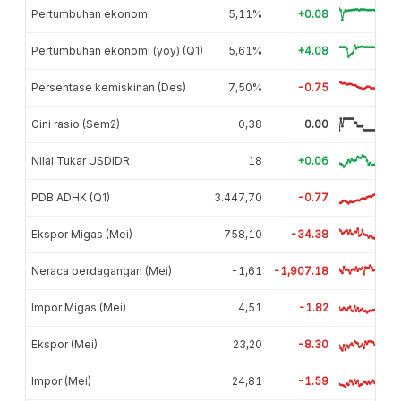
Pertumbuhan ekonomi
5,11%
+0.08
Pertumbuhan ekonomi (yoy) (Q1)
5,61%
+4.08
Persentase kemiskinan (Des)
7,50%
-0.75
Gini rasio (Sem2)
0,38
0.00
Nilai Tukar USDIDR
18
+0.06
PDB ADHK (Q1)
3.447,70
-0.77
Ekspor Migas (Mei)
758,10
-34.38
Neraca perdagangan (Mei)
-1,61
-1,907.18
Impor Migas (Mei)
4,51
-1.82
Ekspor (Mei)
23,20
-8.30
Impor (Mei)
24,81
-1.59