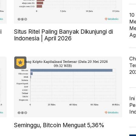
10
Me
Me
i
Situs Ritel Paling Banyak Dikunjungi di
Ag
Indonesia | April 2026
Ch
Te
20
In
Pe
In
Seminggu, Bitcoin Menguat 5,36%