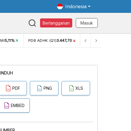
Indonesia
Berlangganan
Masuk
MI
5,11%
PDB ADHK (Q1)
3.447,70
GINI RASIO (SEM2)
0,38
UNDUH
PDF
PNG
XLS
EMBED
SUMBER