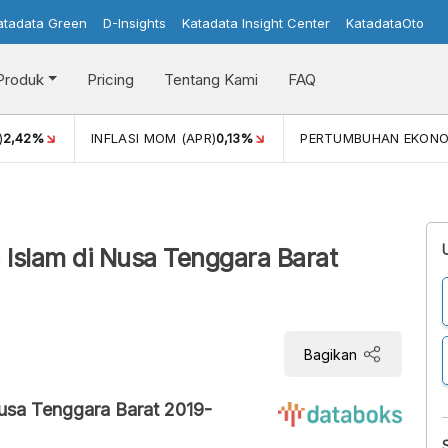
atadata Green
D-Insights
Katadata Insight Center
KatadataOto
Produk
Pricing
Tentang Kami
FAQ
)
2,42%
INFLASI MOM (APR)
0,13%
PERTUMBUHAN EKONO
 Islam di Nusa Tenggara Barat
Bagikan
Nusa Tenggara Barat 2019-