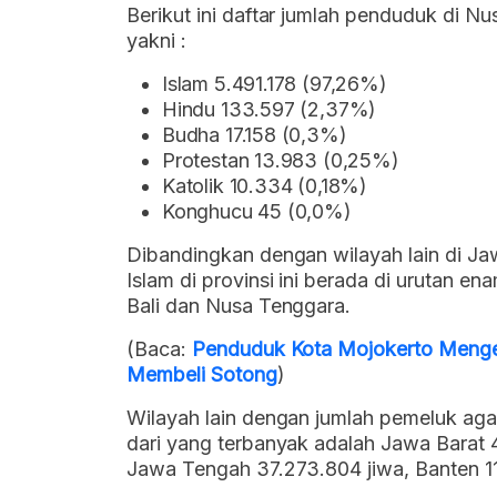
Berikut ini daftar jumlah penduduk di 
yakni :
Islam 5.491.178 (97,26%)
Hindu 133.597 (2,37%)
Budha 17.158 (0,3%)
Protestan 13.983 (0,25%)
Katolik 10.334 (0,18%)
Konghucu 45 (0,0%)
Dibandingkan dengan wilayah lain di J
Islam di provinsi ini berada di urutan e
Bali dan Nusa Tenggara.
(Baca:
Penduduk Kota Mojokerto Mengel
Membeli Sotong
)
Wilayah lain dengan jumlah pemeluk aga
dari yang terbanyak adalah Jawa Barat 
Jawa Tengah 37.273.804 jiwa, Banten 11