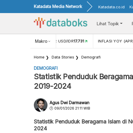
Katadata Media Network
Katadata.co.id
K
Lihat Topik
 (FEB)
1,16
NILAI TUKAR USD/IDR
Makro
17.731
INFLASI YOY (APR
Home
Data Stories
Demografi
DEMOGRAFI
Statistik Penduduk Beragama
2019-2024
Agus Dwi Darmawan
09/01/2026 21:11 WIB
Statistik Penduduk Beragama Islam di 
2024