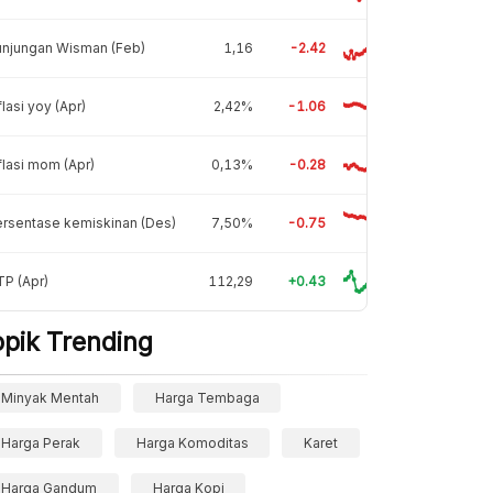
unjungan Wisman (Feb)
1,16
-2.42
flasi yoy (Apr)
2,42%
-1.06
flasi mom (Apr)
0,13%
-0.28
rsentase kemiskinan (Des)
7,50%
-0.75
P (Apr)
112,29
+0.43
opik Trending
Minyak Mentah
Harga Tembaga
Harga Perak
Harga Komoditas
Karet
Harga Gandum
Harga Kopi