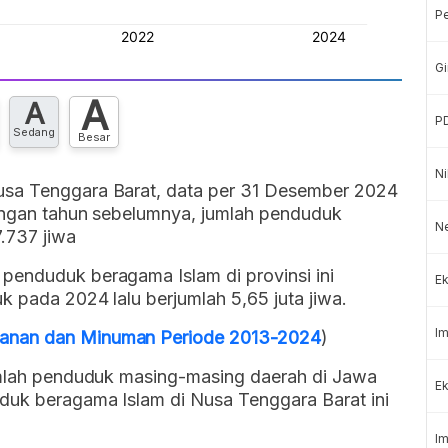
P
Gi
A
A
P
Sedang
Besar
Ni
usa Tenggara Barat, data per 31 Desember 2024
dengan tahun sebelumnya, jumlah penduduk
N
.737 jiwa
penduduk beragama Islam di provinsi ini
Ek
k pada 2024 lalu berjumlah 5,65 juta jiwa.
Im
anan dan Minuman Periode 2013-2024
)
jumlah penduduk masing-masing daerah di Jawa
Ek
duk beragama Islam di Nusa Tenggara Barat ini
Im