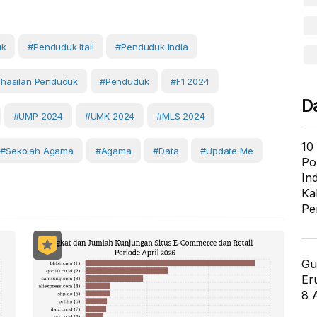
uk
#Penduduk Itali
#Penduduk India
hasilan Penduduk
#Penduduk
#F1 2024
D
#UMP 2024
#UMK 2024
#MLS 2024
10
#sekolah Agama
#Agama
#Data
#Update Me
Po
In
Ka
Pe
Gu
Er
8 