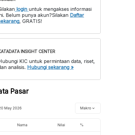
Silakan
login
untuk mengakses informasi
ni
.
Belum punya akun?
Silakan
Daftar
sekarang
,
GRATIS!
KATADATA INSIGHT CENTER
Hubungi KIC untuk permintaan data, riset,
dan analisis.
Hubungi sekarang »
ata Pasar
20 May 2026
Makro
Nama
Nilai
%