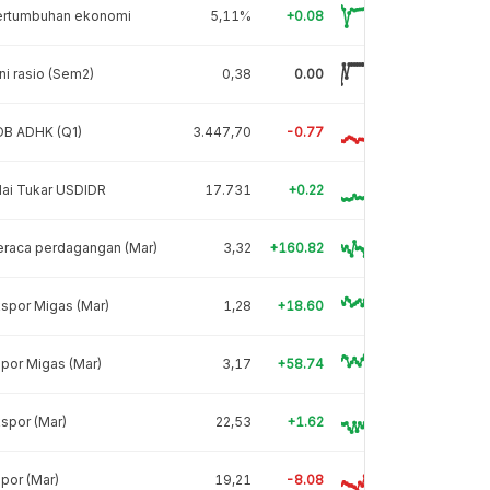
ertumbuhan ekonomi
5,11%
+0.08
ni rasio (Sem2)
0,38
0.00
DB ADHK (Q1)
3.447,70
-0.77
lai Tukar USDIDR
17.731
+0.22
eraca perdagangan (Mar)
3,32
+160.82
spor Migas (Mar)
1,28
+18.60
por Migas (Mar)
3,17
+58.74
spor (Mar)
22,53
+1.62
por (Mar)
19,21
-8.08