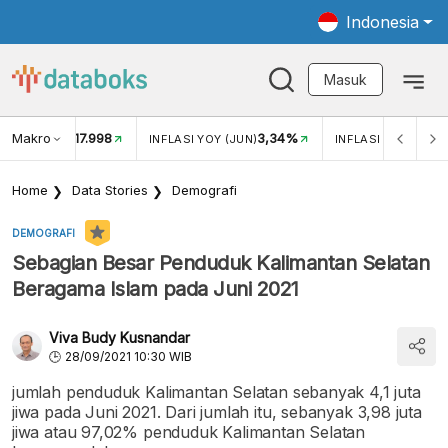
Indonesia
Masuk
Makro
17.998
3,34%
UKAR USD/IDR
INFLASI YOY (JUN)
INFLASI MOM (JUN
Home
Data Stories
Demografi
DEMOGRAFI
Sebagian Besar Penduduk Kalimantan Selatan
Beragama Islam pada Juni 2021
Viva Budy Kusnandar
28/09/2021 10:30 WIB
jumlah penduduk Kalimantan Selatan sebanyak 4,1 juta
jiwa pada Juni 2021. Dari jumlah itu, sebanyak 3,98 juta
jiwa atau 97,02% penduduk Kalimantan Selatan