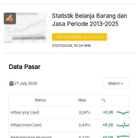
Statistik Belanja Barang dan
Jasa Periode 2013-2025
TRANSPORTASI & LOGISTIK
27/07/2026, 19:34 WIB
Data Pasar
27 July 2026
Makro
Nama
Nilai
%
Inflasi yoy (Jun)
3,34%
+0.26
Inflasi mom (Jun)
0,44%
+0.16
Pertumbuhan ekonomi
5,11%
+0.08