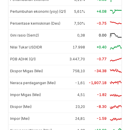
Pertumbuhan ekonomi (yoy) (Q1)
5,61%
+4.08
Persentase kemiskinan (Des)
7,50%
-0.75
Gini rasio (Sem2)
0,38
0.00
Nilai Tukar USDIDR
17.998
+0.40
PDB ADHK (Q1)
3.447,70
-0.77
Ekspor Migas (Mei)
758,10
-34.38
Neraca perdagangan (Mei)
-1,61
-1,907.18
Impor Migas (Mei)
4,51
-1.82
Ekspor (Mei)
23,20
-8.30
Impor (Mei)
24,81
-1.59