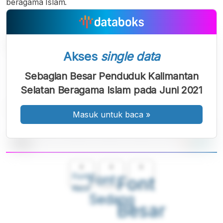
beragama Islam.
Akses
single data
Sebagian Besar Penduduk Kalimantan
Selatan Beragama Islam pada Juni 2021
Masuk untuk baca
»
A
A
A
Font
Font
Font
Kecil
Sedang
Besar