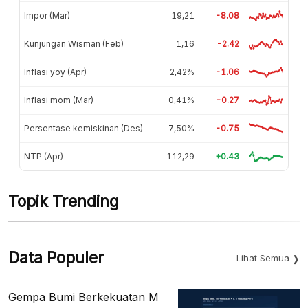
Impor (Mar)
19,21
-8.08
Kunjungan Wisman (Feb)
1,16
-2.42
Inflasi yoy (Apr)
2,42%
-1.06
Inflasi mom (Mar)
0,41%
-0.27
Persentase kemiskinan (Des)
7,50%
-0.75
NTP (Apr)
112,29
+0.43
Topik Trending
Data Populer
Lihat Semua
Gempa Bumi Berkekuatan M