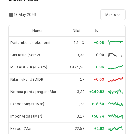
18 May 2026
Makro
Nama
Nilai
%
Pertumbuhan ekonomi
5,11%
+0.08
Gini rasio (Sem2)
0,38
0.00
PDB ADHK (Q4 2025)
3.474,50
+0.86
Nilai Tukar USDIDR
17
-0.03
Neraca perdagangan (Mar)
3,32
+160.82
Ekspor Migas (Mar)
1,28
+18.60
Impor Migas (Mar)
3,17
+58.74
Ekspor (Mar)
22,53
+1.62