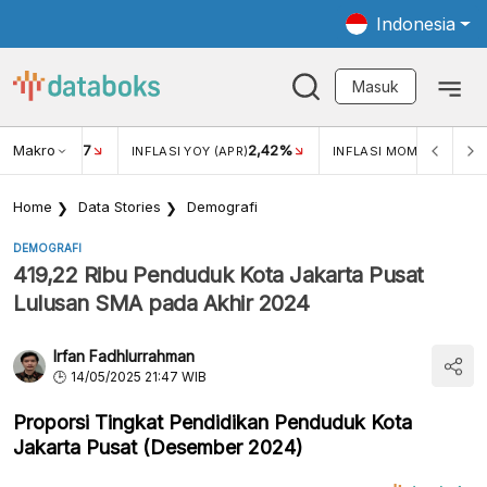
Indonesia
Masuk
Makro
17
2,42%
0,4
KAR USD/IDR
INFLASI YOY (APR)
INFLASI MOM (MAR)
Home
Data Stories
Demografi
DEMOGRAFI
419,22 Ribu Penduduk Kota Jakarta Pusat
Lulusan SMA pada Akhir 2024
Irfan Fadhlurrahman
14/05/2025 21:47 WIB
Proporsi Tingkat Pendidikan Penduduk Kota
Jakarta Pusat (Desember 2024)