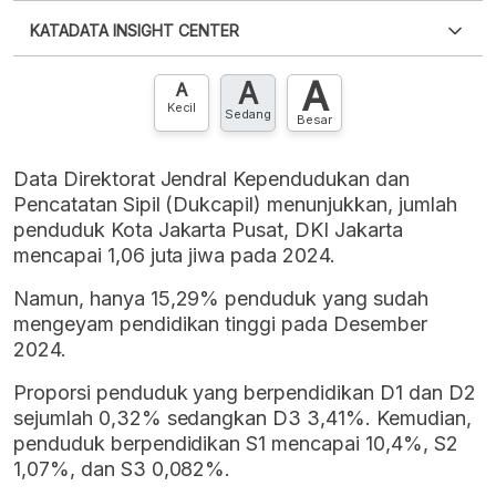
Silakan
login
untuk mengakses informasi ini
.
Belum
KATADATA INSIGHT CENTER
punya akun?
Silakan
Daftar sekarang
,
GRATIS!
XLS
EMBED
A
A
Hubungi sekarang »
A
Kecil
Sedang
Besar
Data Direktorat Jendral Kependudukan dan
Pencatatan Sipil (Dukcapil) menunjukkan, jumlah
penduduk Kota Jakarta Pusat, DKI Jakarta
mencapai 1,06 juta jiwa pada 2024.
Namun, hanya 15,29% penduduk yang sudah
mengeyam pendidikan tinggi pada Desember
2024.
Proporsi penduduk yang berpendidikan D1 dan D2
sejumlah 0,32% sedangkan D3 3,41%. Kemudian,
penduduk berpendidikan S1 mencapai 10,4%, S2
1,07%, dan S3 0,082%.