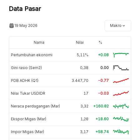
Data Pasar
19 May 2026
Makro
Nama
Nilai
%
Pertumbuhan ekonomi
5,11%
+0.08
Gini rasio (Sem2)
0,38
0.00
PDB ADHK (Q1)
3.447,70
-0.77
Nilai Tukar USDIDR
17
-0.03
Neraca perdagangan (Mar)
3,32
+160.82
Ekspor Migas (Mar)
1,28
+18.60
Impor Migas (Mar)
3,17
+58.74