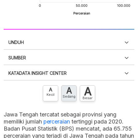
UNDUH
SUMBER
PDF
PNG
Silakan
login
untuk mengakses informasi ini
.
Belum
KATADATA INSIGHT CENTER
punya akun?
Silakan
Daftar sekarang
,
GRATIS!
XLS
EMBED
A
A
Hubungi sekarang »
A
Kecil
Sedang
Besar
Jawa Tengah tercatat sebagai provinsi yang
memiliki jumlah
perceraian
tertinggi pada 2020.
Badan Pusat Statistik (BPS) mencatat, ada 65.755
perceraian yang terjadi di Jawa Tengah pada tahun