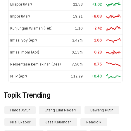
Ekspor (Mar)
22,53
+1.62
Impor (Mar)
19,21
-8.08
Kunjungan Wisman (Feb)
1,16
-2.42
Inflasi yoy (Apr)
2,42%
-1.06
Inflasi mom (Apr)
0,13%
-0.28
Persentase kemiskinan (Des)
7,50%
-0.75
NTP (Apr)
112,29
+0.43
Topik Trending
Harga Avtur
Utang Luar Negeri
Bawang Putih
Nilai Ekspor
Jasa Keuangan
Pendidik