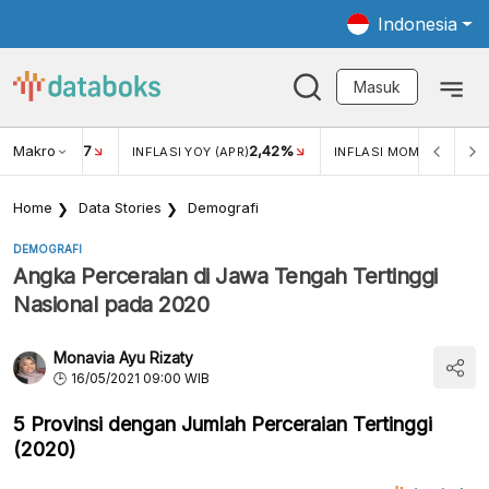
Indonesia
Masuk
Makro
17
2,42%
0,1
KAR USD/IDR
INFLASI YOY (APR)
INFLASI MOM (APR)
Home
Data Stories
Demografi
DEMOGRAFI
Angka Perceraian di Jawa Tengah Tertinggi
Nasional pada 2020
Monavia Ayu Rizaty
16/05/2021 09:00 WIB
5 Provinsi dengan Jumlah Perceraian Tertinggi
(2020)