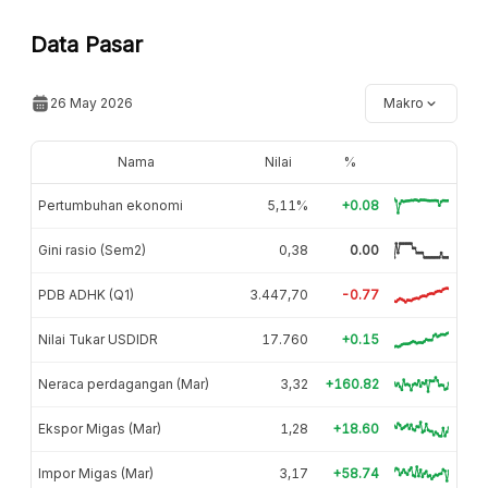
Data Pasar
26 May 2026
Makro
Nama
Nilai
%
Pertumbuhan ekonomi
5,11%
+0.08
Gini rasio (Sem2)
0,38
0.00
PDB ADHK (Q1)
3.447,70
-0.77
Nilai Tukar USDIDR
17.760
+0.15
Neraca perdagangan (Mar)
3,32
+160.82
Ekspor Migas (Mar)
1,28
+18.60
Impor Migas (Mar)
3,17
+58.74