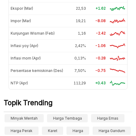
Ekspor (Mar)
22,53
+1.62
Impor (Mar)
19,21
-8.08
Kunjungan Wisman (Feb)
1,16
-2.42
Inflasi yoy (Apr)
2,42%
-1.06
Inflasi mom (Apr)
0,13%
-0.28
Persentase kemiskinan (Des)
7,50%
-0.75
NTP (Apr)
112,29
+0.43
Topik Trending
Minyak Mentah
Harga Tembaga
Harga Emas
Harga Perak
Karet
Harga
Harga Gandum