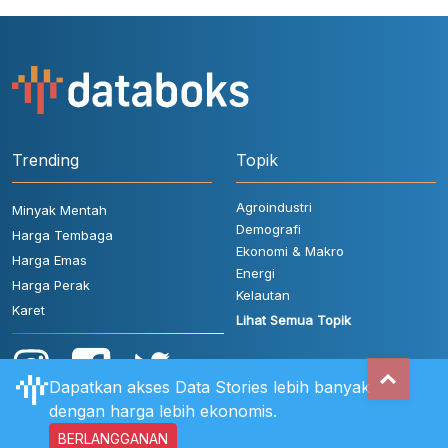
Trending
Topik
Agroindustri
Minyak Mentah
Demografi
Harga Tembaga
Ekonomi & Makro
Harga Emas
Energi
Harga Perak
Kelautan
Karet
Lihat Semua Topik
Dapatkan akses Data Stories lebih banyak
dengan harga lebih ekonomis.
BERLANGGANAN