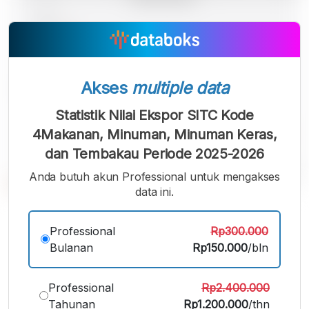
Akses
multiple data
Statistik Nilai Ekspor SITC Kode
4Makanan, Minuman, Minuman Keras,
dan Tembakau Periode 2025-2026
Anda butuh akun Professional untuk mengakses
data ini.
A
A
A
Font
Font
Font
Professional
Rp300.000
Kecil
Bulanan
Rp150.000
/bln
Sedang
Besar
Professional
Rp2.400.000
Tahunan
Rp1.200.000
/thn