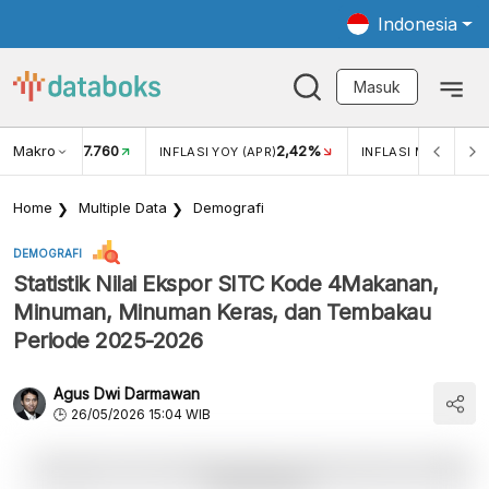
Indonesia
Masuk
Makro
17.760
2,42%
KAR USD/IDR
INFLASI YOY (APR)
INFLASI MOM (APR)
Home
Multiple Data
Demografi
DEMOGRAFI
Statistik Nilai Ekspor SITC Kode 4Makanan,
Minuman, Minuman Keras, dan Tembakau
Periode 2025-2026
Agus Dwi Darmawan
26/05/2026 15:04 WIB