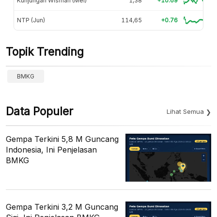
Kunjungan Wisman (Mei)
1,38
+10.69
NTP (Jun)
114,65
+0.76
Topik Trending
BMKG
Data Populer
Lihat Semua
Gempa Terkini 5,8 M Guncang
Indonesia, Ini Penjelasan
BMKG
Gempa Terkini 3,2 M Guncang