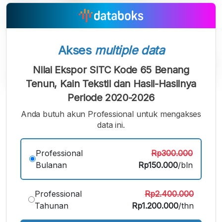
Akses
multiple data
Nilai Ekspor SITC Kode 65 Benang
Tenun, Kain Tekstil dan Hasil-Hasilnya
Periode 2020-2026
A
A
A
Font
Font
Font
Anda butuh akun Professional untuk mengakses
Kecil
data ini.
Sedang
Besar
Professional
Rp300.000
Bulanan
Rp150.000
/bln
Professional
Rp2.400.000
Tahunan
Rp1.200.000
/thn