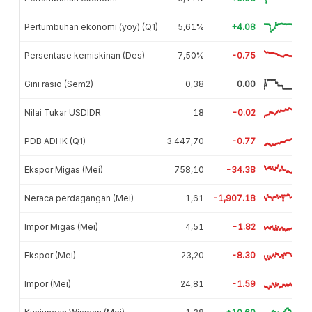
Pertumbuhan ekonomi (yoy) (Q1)
5,61%
+4.08
Persentase kemiskinan (Des)
7,50%
-0.75
Gini rasio (Sem2)
0,38
0.00
Nilai Tukar USDIDR
18
-0.02
PDB ADHK (Q1)
3.447,70
-0.77
Ekspor Migas (Mei)
758,10
-34.38
Neraca perdagangan (Mei)
-1,61
-1,907.18
Impor Migas (Mei)
4,51
-1.82
Ekspor (Mei)
23,20
-8.30
Impor (Mei)
24,81
-1.59