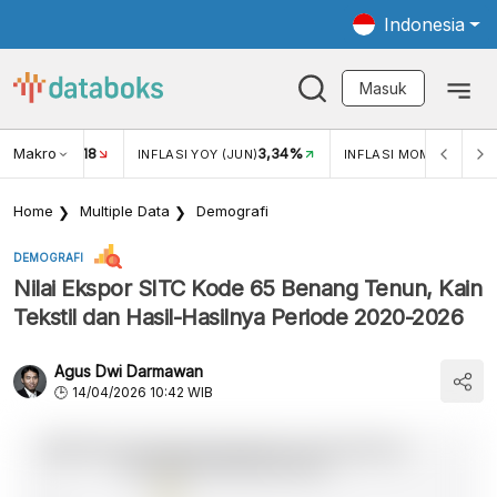
Indonesia
Masuk
Makro
18
3,34%
0,
UKAR USD/IDR
INFLASI YOY (JUN)
INFLASI MOM (JUN)
Home
Multiple Data
Demografi
DEMOGRAFI
Nilai Ekspor SITC Kode 65 Benang Tenun, Kain
Tekstil dan Hasil-Hasilnya Periode 2020-2026
Agus Dwi Darmawan
14/04/2026 10:42 WIB