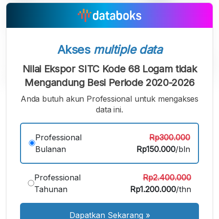
Akses
multiple data
Nilai Ekspor SITC Kode 68 Logam tidak
Mengandung Besi Periode 2020-2026
Anda butuh akun Professional untuk mengakses
A
A
A
Font
data ini.
Font
Font
Kecil
Sedang
Besar
Professional
Rp300.000
Bulanan
Rp150.000
/bln
Professional
Rp2.400.000
Tahunan
Rp1.200.000
/thn
Dapatkan Sekarang
»