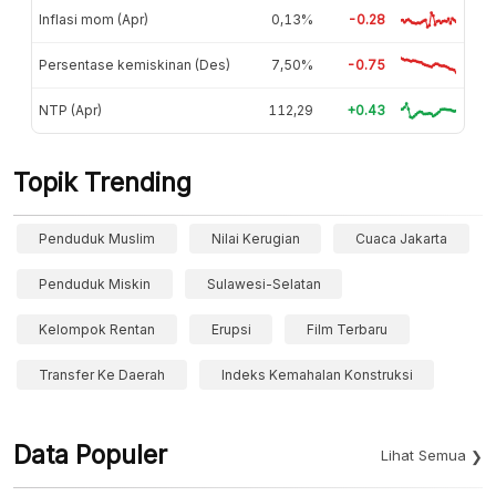
Inflasi mom (Apr)
0,13%
-0.28
Persentase kemiskinan (Des)
7,50%
-0.75
NTP (Apr)
112,29
+0.43
Topik Trending
Penduduk Muslim
Nilai Kerugian
Cuaca Jakarta
Penduduk Miskin
Sulawesi-Selatan
Kelompok Rentan
Erupsi
Film Terbaru
Transfer Ke Daerah
Indeks Kemahalan Konstruksi
Data Populer
Lihat Semua