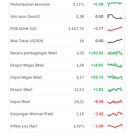
Pertumbuhan ekonomi
5,11%
+0.08
Gini rasio (Sem2)
0,38
0.00
PDB ADHK (Q1)
3.447,70
-0.77
Nilai Tukar USDIDR
18
0.00
Neraca perdagangan (Mar)
3,32
+160.82
Ekspor Migas (Mar)
1,28
+18.60
Impor Migas (Mar)
3,17
+58.74
Ekspor (Mar)
22,53
+1.62
Impor (Mar)
19,21
-8.08
Kunjungan Wisman (Feb)
1,16
-2.42
Inflasi yoy (Apr)
2,42%
-1.06