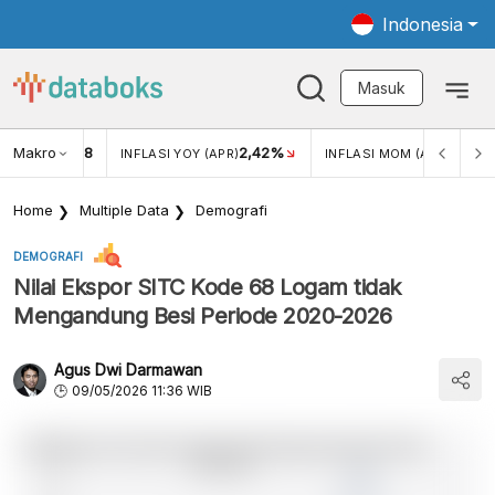
Indonesia
Masuk
Makro
18
2,42%
0,13%
KAR USD/IDR
INFLASI YOY (APR)
INFLASI MOM (APR)
Home
Multiple Data
Demografi
DEMOGRAFI
Nilai Ekspor SITC Kode 68 Logam tidak
Mengandung Besi Periode 2020-2026
Agus Dwi Darmawan
09/05/2026 11:36 WIB