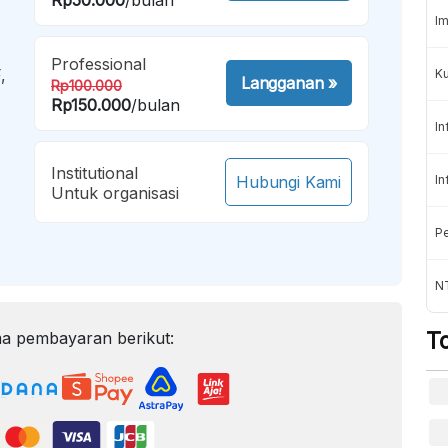
Im
Professional
,
K
Langganan
»
Rp100.000
Rp150.000
/bulan
In
Institutional
Hubungi Kami
In
Untuk organisasi
Pe
NT
T
a pembayaran berikut: