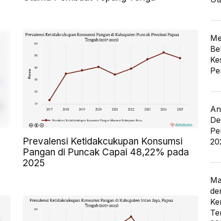
Me
Be
Ke
Pe
An
De
Pe
Prevalensi Ketidakcukupan Konsumsi
20
Pangan di Puncak Capai 48,22% pada
2025
Ma
de
Ke
Te