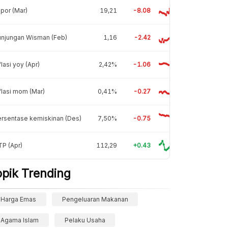
por (Mar)
19,21
-8.08
unjungan Wisman (Feb)
1,16
-2.42
flasi yoy (Apr)
2,42%
-1.06
flasi mom (Mar)
0,41%
-0.27
rsentase kemiskinan (Des)
7,50%
-0.75
P (Apr)
112,29
+0.43
opik Trending
Harga Emas
Pengeluaran Makanan
Agama Islam
Pelaku Usaha