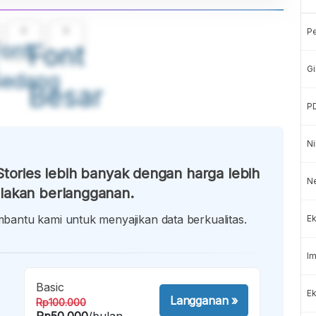
A
A
P
ont
Font
Gi
Sedang
Besar
P
Ni
tories lebih banyak dengan harga lebih
N
lakan berlangganan.
antu kami untuk menyajikan data berkualitas.
Ek
Im
Basic
Ek
Langganan
»
Rp100.000
Rp50.000
/bulan