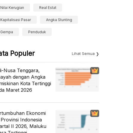
Nilai Kerugian
Real Estat
Kapitalisasi Pasar
Angka Stunting
Gempa
Penduduk
ata Populer
Lihat Semua
li-Nusa Tenggara,
layah dengan Angka
miskinan Kota Tertinggi
da Maret 2026
rtumbuhan Ekonomi
 Provinsi Indonesia
artal II 2026, Maluku
ara Tertinggi