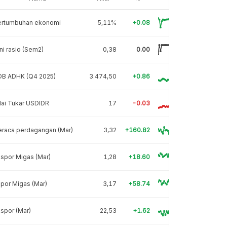
ertumbuhan ekonomi
5,11%
+0.08
ni rasio (Sem2)
0,38
0.00
DB ADHK (Q4 2025)
3.474,50
+0.86
lai Tukar USDIDR
17
-0.03
eraca perdagangan (Mar)
3,32
+160.82
spor Migas (Mar)
1,28
+18.60
por Migas (Mar)
3,17
+58.74
spor (Mar)
22,53
+1.62