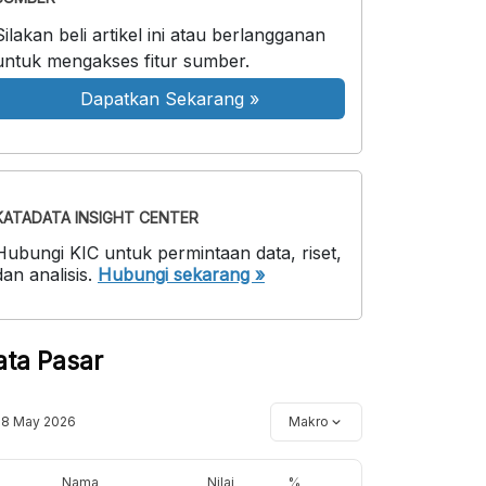
Silakan beli artikel ini atau berlangganan
untuk mengakses fitur sumber.
Dapatkan Sekarang
»
KATADATA INSIGHT CENTER
Hubungi KIC untuk permintaan data, riset,
dan analisis.
Hubungi sekarang »
ata Pasar
18 May 2026
Makro
Nama
Nilai
%