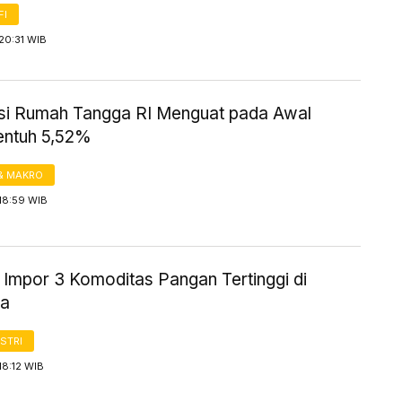
FI
20:31 WIB
i Rumah Tangga RI Menguat pada Awal
entuh 5,52%
& MAKRO
18:59 WIB
 Impor 3 Komoditas Pangan Tertinggi di
ia
STRI
18:12 WIB