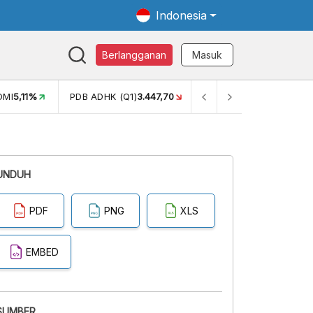
Indonesia
Berlangganan
Masuk
OMI
5,11%
PDB ADHK (Q1)
3.447,70
GINI RASIO (SEM2)
0,38
UNDUH
PDF
PNG
XLS
EMBED
SUMBER