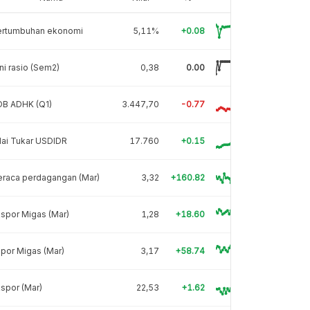
ertumbuhan ekonomi
5,11%
+0.08
ni rasio (Sem2)
0,38
0.00
DB ADHK (Q1)
3.447,70
-0.77
lai Tukar USDIDR
17.760
+0.15
eraca perdagangan (Mar)
3,32
+160.82
spor Migas (Mar)
1,28
+18.60
por Migas (Mar)
3,17
+58.74
spor (Mar)
22,53
+1.62