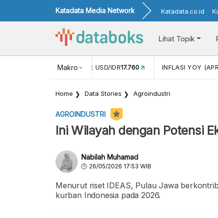
Katadata Media Network
Katadata.co.id
K
Lihat Topik
 (FEB)
1,16
NILAI TUKAR USD/IDR
Makro
17.760
INFLASI YOY (APR
Home
Data Stories
Agroindustri
AGROINDUSTRI
Ini Wilayah dengan Potensi E
Nabilah Muhamad
26/05/2026 17:53 WIB
Menurut riset IDEAS, Pulau Jawa berkontribu
kurban Indonesia pada 2026.