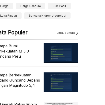
Harga
Harga Gandum
Gula Pasir
Luka Ringan
Bencana Hidrometeorologi
ata Populer
Lihat Semua
mpa Bumi
rkekuatan M 5,3
ncang Peru
mpa Berkekuatan
dang Guncang Jepang
ngan Magnitudo 5,4
 Daerah Paling Minim