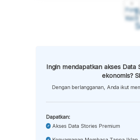
A
Font
F
Kecil
Ingin mendapatkan akses Data S
ekonomis? Si
Dengan berlangganan, Anda ikut memb
Dapatkan:
Akses Data Stories Premium
Kenyamanan Membaca Tanpa Iklan