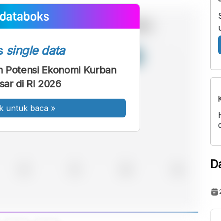
s
single data
n Potensi Ekonomi Kurban
sar di RI 2026
k untuk baca
»
D