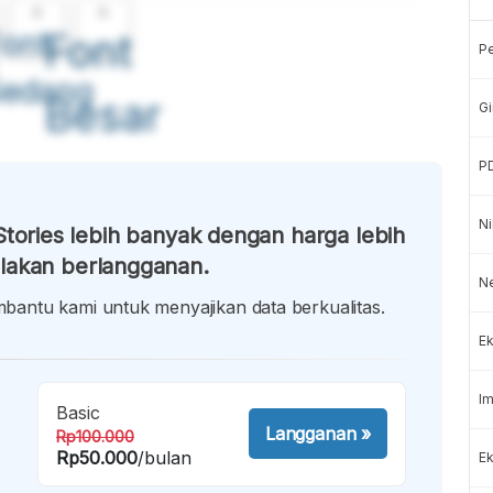
A
A
ont
Font
P
Sedang
Besar
Gi
P
Ni
tories lebih banyak dengan harga lebih
lakan berlangganan.
N
antu kami untuk menyajikan data berkualitas.
Ek
Im
Basic
Langganan
»
Rp100.000
Rp50.000
/bulan
Ek