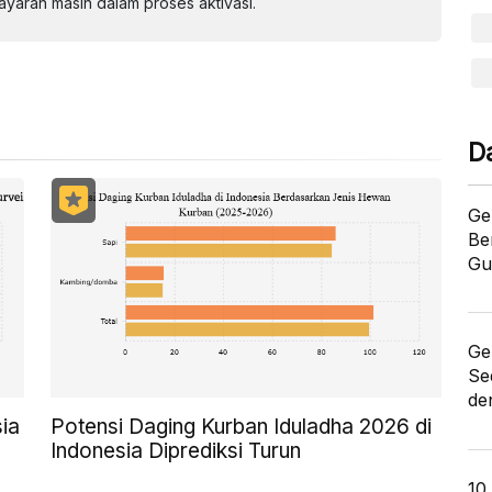
aran masih dalam proses aktivasi.
D
Ge
Be
Gu
Ge
Se
de
ia
Potensi Daging Kurban Iduladha 2026 di
Indonesia Diprediksi Turun
10