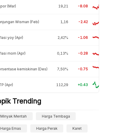
por (Mar)
19,21
-8.08
unjungan Wisman (Feb)
1,16
-2.42
flasi yoy (Apr)
2,42%
-1.06
flasi mom (Apr)
0,13%
-0.28
rsentase kemiskinan (Des)
7,50%
-0.75
P (Apr)
112,29
+0.43
opik Trending
Minyak Mentah
Harga Tembaga
Harga Emas
Harga Perak
Karet