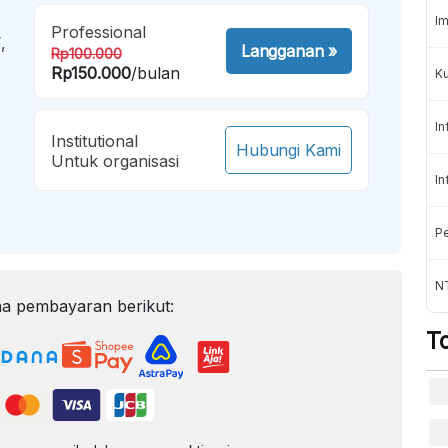
Im
Professional
,
Langganan
»
Rp100.000
Rp150.000
/bulan
K
In
Institutional
Hubungi Kami
Untuk organisasi
In
Pe
NT
a pembayaran berikut:
T