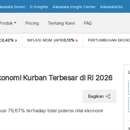
atadata Green
D-Insights
Katadata Insight Center
KatadataOto
Produk
Pricing
Tentang Kami
FAQ
)
2,42%
INFLASI MOM (APR)
0,13%
PERTUMBUHAN EKON
konomi Kurban Terbesar di RI 2026
Bagikan
si 79,67% terhadap total potensi nilai ekonomi