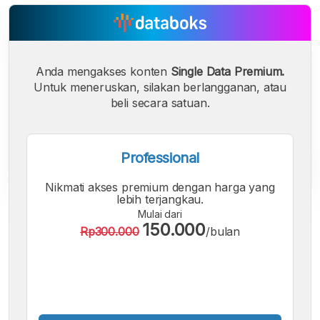
Anda mengakses konten
Single Data Premium.
Untuk meneruskan, silakan berlangganan, atau
beli secara satuan.
Professional
Nikmati akses premium dengan harga yang
lebih terjangkau.
Mulai dari
A
A
A
150.000
Rp300.000
/bulan
Font
Font
Font
Kecil
Sedang
Besar