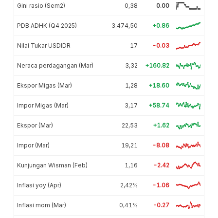
Gini rasio (Sem2)
0,38
0.00
PDB ADHK (Q4 2025)
3.474,50
+0.86
Nilai Tukar USDIDR
17
-0.03
Neraca perdagangan (Mar)
3,32
+160.82
Ekspor Migas (Mar)
1,28
+18.60
Impor Migas (Mar)
3,17
+58.74
Ekspor (Mar)
22,53
+1.62
Impor (Mar)
19,21
-8.08
Kunjungan Wisman (Feb)
1,16
-2.42
Inflasi yoy (Apr)
2,42%
-1.06
Inflasi mom (Mar)
0,41%
-0.27