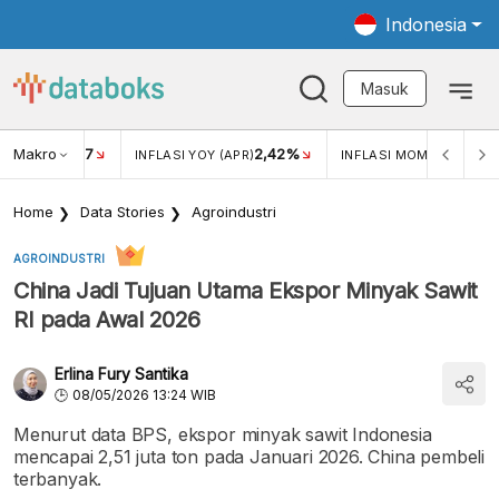
Indonesia
Masuk
Makro
17
2,42%
0,4
KAR USD/IDR
INFLASI YOY (APR)
INFLASI MOM (MAR)
Home
Data Stories
Agroindustri
AGROINDUSTRI
China Jadi Tujuan Utama Ekspor Minyak Sawit
RI pada Awal 2026
Erlina Fury Santika
08/05/2026 13:24 WIB
Menurut data BPS, ekspor minyak sawit Indonesia
mencapai 2,51 juta ton pada Januari 2026. China pembeli
terbanyak.