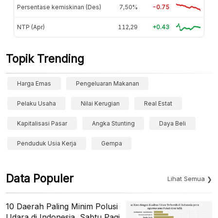
Persentase kemiskinan (Des)
7,50%
-0.75
NTP (Apr)
112,29
+0.43
Topik Trending
Harga Emas
Pengeluaran Makanan
Pelaku Usaha
Nilai Kerugian
Real Estat
Kapitalisasi Pasar
Angka Stunting
Daya Beli
Penduduk Usia Kerja
Gempa
Data Populer
Lihat Semua
10 Daerah Paling Minim Polusi
Udara di Indonesia, Sabtu Pagi